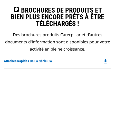
assignment
BROCHURES DE PRODUITS ET
BIEN PLUS ENCORE PRÊTS À ÊTRE
TÉLÉCHARGÉS !
Des brochures produits Caterpillar et d'autres
documents d'information sont disponibles pour votre
activité en pleine croissance.
file_download
Do
Attaches Rapides De La Série CW
P
O
in
a
N
Ta