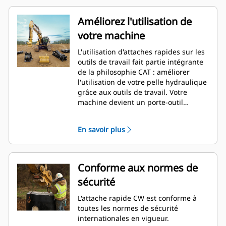
Améliorez l'utilisation de
votre machine
L'utilisation d'attaches rapides sur les
outils de travail fait partie intégrante
de la philosophie CAT : améliorer
l'utilisation de votre pelle hydraulique
grâce aux outils de travail. Votre
machine devient un porte-outil
multifonction. L'attache CW est une
véritable référence dans le secteur,
En savoir plus
avec plus de 50 000 unités vendues au
cours des 40 dernières années.
Compatible avec différentes classes
de machines, elle peut être utilisée
Conforme aux normes de
sur pas moins de 700 machines
sécurité
différentes, de marque Cat ou autre.
L'attache rapide CW est conforme à
toutes les normes de sécurité
internationales en vigueur.