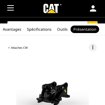
person
SEARCH
search
Avantages
Spécifications
Outils
Présentation
more_vert
Attaches CW