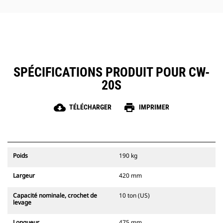
SPÉCIFICATIONS PRODUIT POUR CW-
20S
cloud_download
print
TÉLÉCHARGER
IMPRIMER
Poids
190 kg
Largeur
420 mm
Capacité nominale, crochet de
10 ton (US)
levage
Longueur
475 mm