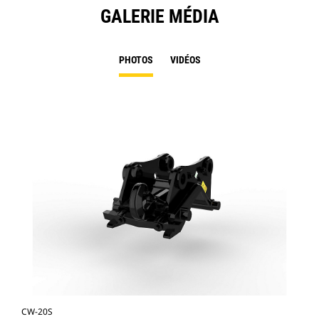
GALERIE MÉDIA
PHOTOS
VIDÉOS
CW-20S
CW-