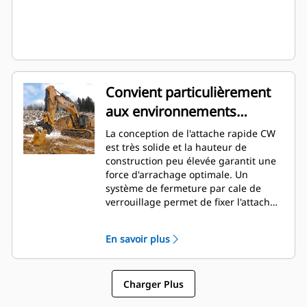
Convient particulièrement
aux environnements
difficiles
La conception de l'attache rapide CW
est très solide et la hauteur de
construction peu élevée garantit une
force d'arrachage optimale. Un
système de fermeture par cale de
verrouillage permet de fixer l'attache
aux charnières de l'outil sans qu'il n'y
ait de jeu. Et ce, tout au long de la
En savoir plus
durée de service de l'attache. Cela
rend l'attache rapide parfaitement
adaptée aux applications telles que le
Charger Plus
rippage et la charge, la démolition
ainsi que dans les carrières.