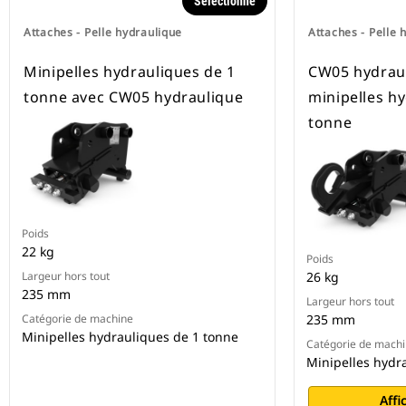
Sélectionné
Attaches - Pelle hydraulique
Attaches - Pelle 
Minipelles hydrauliques de 1
CW05 hydraul
tonne avec CW05 hydraulique
minipelles h
tonne
Poids
22 kg
Poids
Largeur hors tout
26 kg
235 mm
Largeur hors tout
Catégorie de machine
235 mm
Minipelles hydrauliques de 1 tonne
Catégorie de mach
Minipelles hydr
Affi