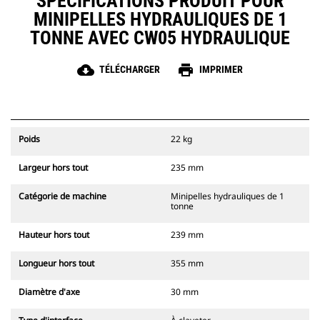
SPÉCIFICATIONS PRODUIT POUR
MINIPELLES HYDRAULIQUES DE 1
TONNE AVEC CW05 HYDRAULIQUE
cloud_download
print
TÉLÉCHARGER
IMPRIMER
Poids
22 kg
Largeur hors tout
235 mm
Catégorie de machine
Minipelles hydrauliques de 1
tonne
Hauteur hors tout
239 mm
Longueur hors tout
355 mm
Diamètre d'axe
30 mm