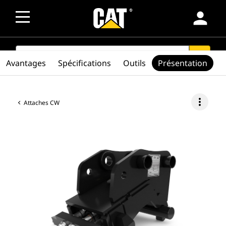
person
SEARCH
search
Avantages
Spécifications
Outils
Présentation
more_vert
Attaches CW