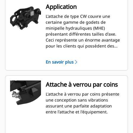
Application
L'attache de type CW couvre une
certaine gamme de godets de
minipelle hydrauliques (MHE)
présentant différentes tailles d'axe.
Ceci représente un énorme avantage
pour les clients qui possèdent des
modèles de minipelle hydraulique de
différente taille et qui ont besoin
En savoir plus
d'une souplesse d'utilisation de godet
entre plusieurs machines.
Attache à verrou par coins
L'attache à verrou par coins présente
une conception sans vibrations
assurant une parfaite adaptation
entre l'attache et l'équipement.