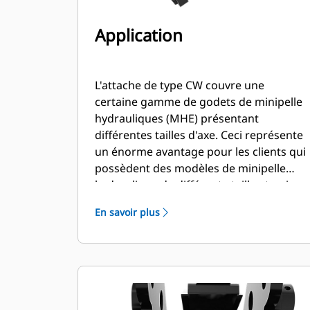
Application
L'attache de type CW couvre une
certaine gamme de godets de minipelle
hydrauliques (MHE) présentant
différentes tailles d'axe. Ceci représente
un énorme avantage pour les clients qui
possèdent des modèles de minipelle
hydraulique de différente taille et qui
ont besoin d'une souplesse d'utilisation
En savoir plus
de godet entre plusieurs machines.