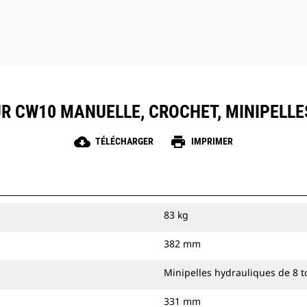
UR CW10 MANUELLE, CROCHET, MINIPELLE
cloud_download
print
TÉLÉCHARGER
IMPRIMER
83 kg
382 mm
Minipelles hydrauliques de 8 
331 mm