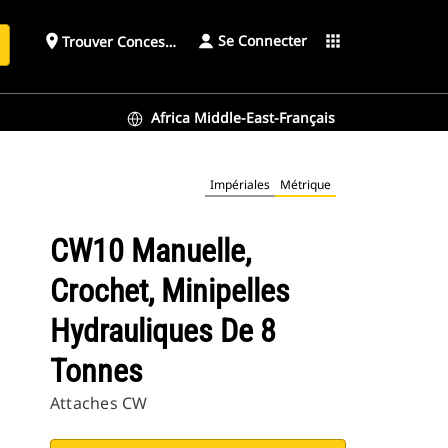
Se Connecter
place
apps
Trouver Concessionnaire
h
Africa Middle-East-Français
Impériales
Métrique
CW10 Manuelle,
Crochet, Minipelles
Hydrauliques De 8
Tonnes
Attaches CW