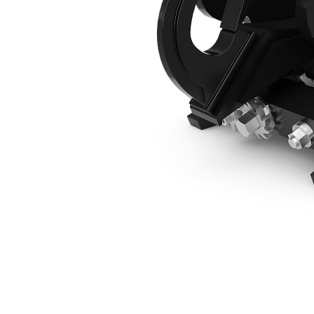
CW10 Manuelle, Crochet, Minipelles Hydrauliques De 8 Tonnes
Ava
Modifier le modèle