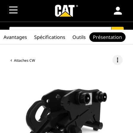
person
SEARCH
search
Avantages
Spécifications
Outils
Présentation
more_vert
Attaches CW