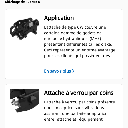
Affichage de 1-3 sur 6
Application
L'attache de type CW couvre une
certaine gamme de godets de
minipelle hydrauliques (MHE)
présentant différentes tailles d'axe.
Ceci représente un énorme avantage
pour les clients qui possèdent des
modèles de minipelle hydraulique de
différente taille et qui ont besoin
En savoir plus
d'une souplesse d'utilisation de godet
entre plusieurs machines.
Attache à verrou par coins
L'attache à verrou par coins présente
une conception sans vibrations
assurant une parfaite adaptation
entre l'attache et l'équipement.