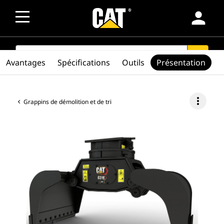
person
SEARCH
search
Avantages
Spécifications
Outils
Présentation
more_vert
Grappins de démolition et de tri