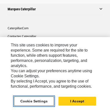
Marques Caterpillar
Caterpillar.com
Contacter Caterpillar
Mes Préférences Marketing
This site uses cookies to improve your
experience. Some are required for the site to
Plan Du Site
function, while others support features,
performance, personalization, targeting, and
Cookie Settings
analytics.
Mentions Légales
You can adjust your preferences anytime using
Cookie Settings.
Confidentialité
By selecting I Accept, you agree to the use of
functional, performance, and targeting cookies.
Africa, Middle East-French
© 2026 Caterpillar. Tous droits réservés
Cookie Settings
I Accept