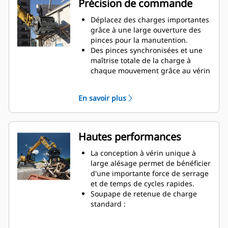
Précision de commande
Déplacez des charges importantes
grâce à une large ouverture des
pinces pour la manutention.
Des pinces synchronisées et une
maîtrise totale de la charge à
chaque mouvement grâce au vérin
monté transversalement.
Maintenez votre serrage sur des
En savoir plus
charges importantes ou
récupérez, triez et placez des
matériaux de petite taille grâce à
des butées anti-chevauchement
Hautes performances
pour le contact des mâchoires
bord à bord et évitez ainsi le
La conception à vérin unique à
chevauchement.
large alésage permet de bénéficier
Filtrez la saleté et tout matériau fin
d'une importante force de serrage
grâce à des pinces à claire-voie et
et de temps de cycles rapides.
perforées, qui offrent aussi au
Soupape de retenue de charge
conducteur une bonne visibilité
standard :
sur la charge.
Travaillez à proximité des bords et
Le tri des matériaux est rapide, ce
parois de conteneurs. Le profil de