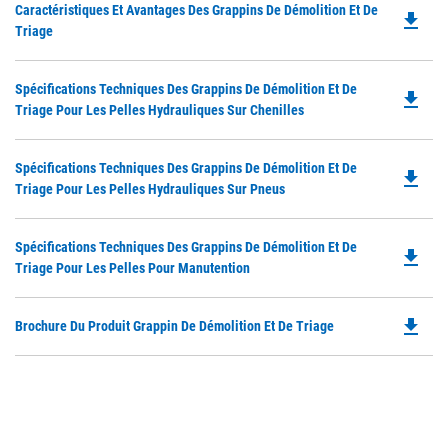
Do
Caractéristiques Et Avantages Des Grappins De Démolition Et De
file_download
P
Triage
O
in
Do
Spécifications Techniques Des Grappins De Démolition Et De
a
file_download
P
Triage Pour Les Pelles Hydrauliques Sur Chenilles
N
O
Ta
in
Do
Spécifications Techniques Des Grappins De Démolition Et De
a
file_download
P
Triage Pour Les Pelles Hydrauliques Sur Pneus
N
O
Ta
in
Do
Spécifications Techniques Des Grappins De Démolition Et De
a
file_download
P
Triage Pour Les Pelles Pour Manutention
N
O
Ta
in
file_download
Do
Brochure Du Produit Grappin De Démolition Et De Triage
a
P
N
O
Ta
in
a
N