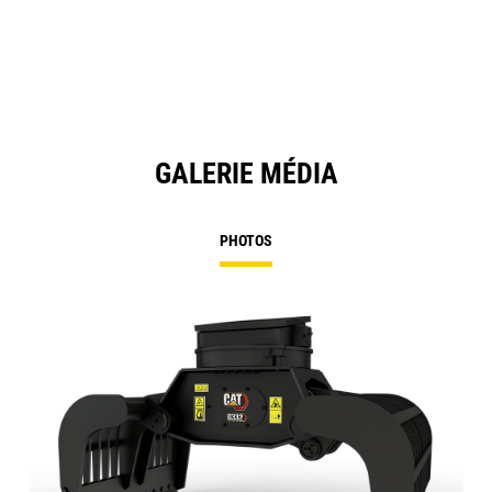
a
N
Ta
GALERIE MÉDIA
PHOTOS