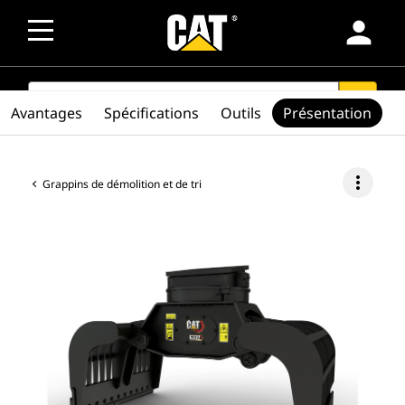
person
SEARCH
search
Avantages
Spécifications
Outils
Présentation
more_vert
Grappins de démolition et de tri