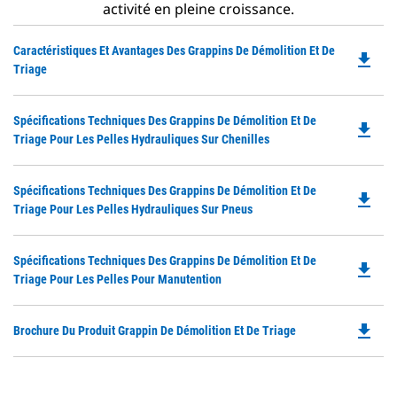
activité en pleine croissance.
Do
Caractéristiques Et Avantages Des Grappins De Démolition Et De
file_download
P
Triage
O
in
Do
Spécifications Techniques Des Grappins De Démolition Et De
a
file_download
P
Triage Pour Les Pelles Hydrauliques Sur Chenilles
N
O
Ta
in
Do
Spécifications Techniques Des Grappins De Démolition Et De
a
file_download
P
Triage Pour Les Pelles Hydrauliques Sur Pneus
N
O
Ta
in
Do
Spécifications Techniques Des Grappins De Démolition Et De
a
file_download
P
Triage Pour Les Pelles Pour Manutention
N
O
Ta
in
file_download
Do
Brochure Du Produit Grappin De Démolition Et De Triage
a
P
N
O
Ta
in