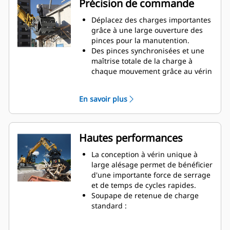
Précision de commande
Déplacez des charges importantes
grâce à une large ouverture des
pinces pour la manutention.
Des pinces synchronisées et une
maîtrise totale de la charge à
chaque mouvement grâce au vérin
monté transversalement.
Maintenez votre serrage sur des
En savoir plus
charges importantes ou
récupérez, triez et placez des
matériaux de petite taille grâce à
des butées anti-chevauchement
Hautes performances
pour le contact des mâchoires
bord à bord et évitez ainsi le
La conception à vérin unique à
chevauchement.
large alésage permet de bénéficier
Filtrez la saleté et tout matériau fin
d'une importante force de serrage
grâce à des pinces à claire-voie et
et de temps de cycles rapides.
perforées, qui offrent aussi au
Soupape de retenue de charge
conducteur une bonne visibilité
standard :
sur la charge.
Travaillez à proximité des bords et
Le tri des matériaux est rapide, ce
parois de conteneurs. Le profil de