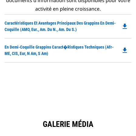
documents d'information sont disponibles pour votre
activité en pleine croissance.
Do
Caractéristiques Et Avantages Principaux Des Grappins En Demi-
file_download
P
Coquille (AMO, Eur., Am. Du N., Am. Du S.)
O
in
Do
En Demi-Coquille Grappins Caract�ristiques Techniques (Afr-
a
file_download
P
ME, CIS, Eur, N Am, S Am)
N
O
Ta
in
a
N
Ta
GALERIE MÉDIA