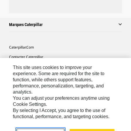
Marques Caterpillar
Caterpillar.com
Contacter Caterpillar
Mes Préférences Marketing
This site uses cookies to improve your
experience. Some are required for the site to
Plan Du Site
function, while others support features,
performance, personalization, targeting, and
Cookie Settings
analytics.
Mentions Légales
You can adjust your preferences anytime using
Cookie Settings.
Confidentialité
By selecting I Accept, you agree to the use of
functional, performance, and targeting cookies.
Africa, Middle East-French
© 2026 Caterpillar. Tous droits réservés