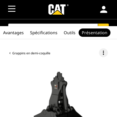
person
SEARCH
search
Avantages
Spécifications
Outils
Présentation
more_vert
Grappins en demi-coquille