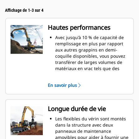
Affichage de 1-3 sur 4
Hautes performances
Avec jusqu'à 10 % de capacité de
remplissage en plus par rapport
aux autres grappins en demi-
coquille disponibles, vous pouvez
transférer de larges volumes de
matériaux en vrac tels que des
grains, du charbon, du sable et du
gravier.
En savoir plus
Déplacez des charges importantes
grâce à la large ouverture des
pinces pour la manutention en
vrac.
Longue durée de vie
La puissante force de fermeture
des coquilles de grappin, associée
Les flexibles du vérin sont montés
aux temps d'ouverture et de
dans la structure avec deux
fermeture rapides, vous aide à
panneaux de maintenance
raccourcir vos temps de cycle et à
amovibles pour aider à fournir une