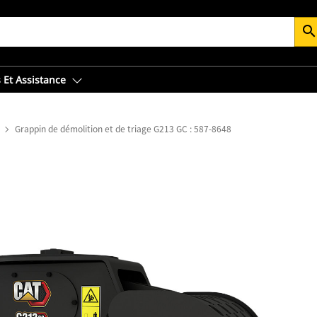
searc
 Et Assistance
Grappin de démolition et de triage G213 GC : 587-8648