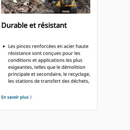
Durable et résistant
Les pinces renforcées en acier haute
résistance sont conçues pour les
conditions et applications les plus
exigeantes, telles que le démolition
principale et secondaire, le recyclage,
les stations de transfert des déchets,
l'enlèvement des arbres, la
construction de murs de
En savoir plus
soutènement, et bien d'autres
encore.
Les vis à tête fraisées de la lame de
coupe et le profil intérieur lisse de la
pince permettent de saisir et