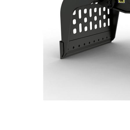
Grappin De Démolition Et De Triage G213 GC : 587-8648
Ava
Modifier le modèle