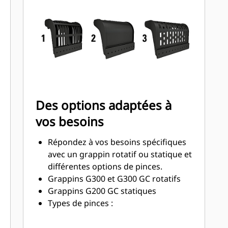
conteneurs, bacs poubelles et pour
tous les angles de 90 degrés.
Un accès facile aux pièces internes
grâce à de larges panneaux de
maintenance.
Optimisez l'utilisation de votre
grappin grâce à un moteur de couple
élevé et à des intervalles d'entretien
Des options adaptées à
plus longs.
vos besoins
Répondez à vos besoins spécifiques
avec un grappin rotatif ou statique et
différentes options de pinces.
Grappins G300 et G300 GC rotatifs
Grappins G200 GC statiques
Types de pinces :
Les grappins disposant d'une
nomenclature de traitement des