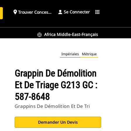
Se Connecter
place
apps
Trouver Concessionnaire
h
Africa Middle-East-Français
Impériales
Métrique
Grappin De Démolition
Et De Triage G213 GC :
587-8648
Grappins De Démolition Et De Tri
Demander Un Devis