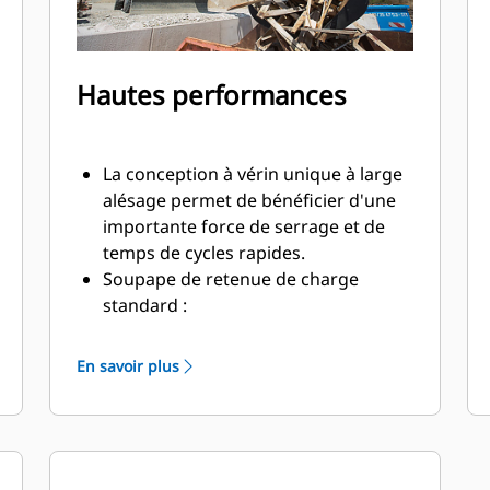
Hautes performances
La conception à vérin unique à large
alésage permet de bénéficier d'une
importante force de serrage et de
temps de cycles rapides.
Soupape de retenue de charge
standard :
Travaillez à proximité des bords et
parois de conteneurs. Le profil de la
En savoir plus
pince du grappin ne dispose d'aucun
dégagement à partir de la lame de
coupe par rapport aux parois et
bords verticaux, ce qui offre un accès
facile aux angles dans les camions,