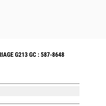
Le conducteur reste bien en sécurité
dans la cabine et peut ainsi
démonter des structures entières
avec le grappin.
IAGE G213 GC : 587-8648