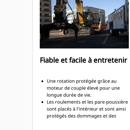
le chevauchement.
Filtrez la saleté et tout matériau fin
grâce à des pinces à claire-voie et
perforées, qui offrent aussi au
conducteur une bonne visibilité sur
la charge.
Le tri des matériaux est rapide, ce qui
facilite le tri sur site et permet
Fiable et facile à entretenir
d'économiser sur les frais de
décharge.
Le mouvement des pinces est fluide
Une rotation protégée grâce au
et contrôlé par l'amortissement du
moteur de couple élevé pour une
vérin.
longue durée de vie.
La butée intégrée bloque le rotateur
Les roulements et les pare-poussière
et empêche les pinces de s'ouvrir
sont placés à l'intérieur et sont ainsi
pendant le transport.
protégés des dommages et des
débris.
Les pare-poussière intérieurs