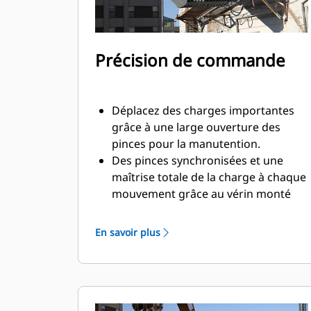
Précision de commande
Déplacez des charges importantes
grâce à une large ouverture des
pinces pour la manutention.
Des pinces synchronisées et une
maîtrise totale de la charge à chaque
mouvement grâce au vérin monté
transversalement.
Maintenez votre serrage sur des
En savoir plus
charges importantes ou récupérez,
triez et placez des matériaux de
petite taille grâce à des butées anti-
chevauchement pour le contact des
mâchoires bord à bord et évitez ainsi