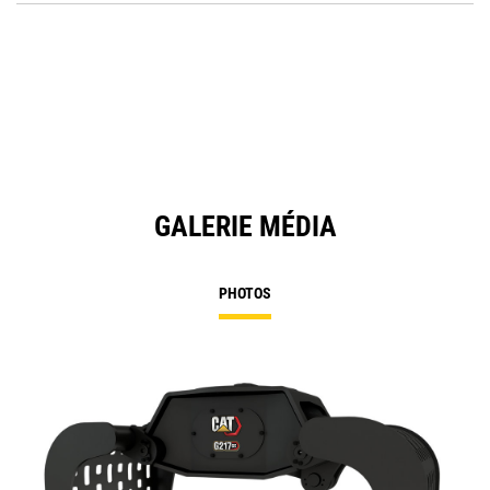
O
Ta
in
a
N
Ta
GALERIE MÉDIA
PHOTOS