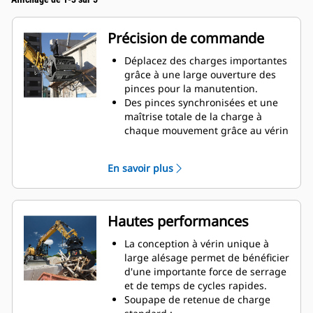
Précision de commande
Déplacez des charges importantes
grâce à une large ouverture des
pinces pour la manutention.
Des pinces synchronisées et une
maîtrise totale de la charge à
chaque mouvement grâce au vérin
monté transversalement.
Maintenez votre serrage sur des
En savoir plus
charges importantes ou
récupérez, triez et placez des
matériaux de petite taille grâce à
des butées anti-chevauchement
Hautes performances
pour le contact des mâchoires
bord à bord et évitez ainsi le
La conception à vérin unique à
chevauchement.
large alésage permet de bénéficier
Filtrez la saleté et tout matériau fin
d'une importante force de serrage
grâce à des pinces à claire-voie et
et de temps de cycles rapides.
perforées, qui offrent aussi au
Soupape de retenue de charge
conducteur une bonne visibilité