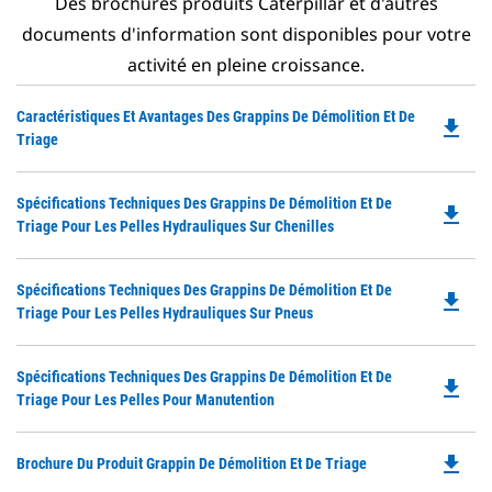
Des brochures produits Caterpillar et d'autres
documents d'information sont disponibles pour votre
activité en pleine croissance.
Do
Caractéristiques Et Avantages Des Grappins De Démolition Et De
file_download
P
Triage
O
in
Do
Spécifications Techniques Des Grappins De Démolition Et De
a
file_download
P
Triage Pour Les Pelles Hydrauliques Sur Chenilles
N
O
Ta
in
Do
Spécifications Techniques Des Grappins De Démolition Et De
a
file_download
P
Triage Pour Les Pelles Hydrauliques Sur Pneus
N
O
Ta
in
Do
Spécifications Techniques Des Grappins De Démolition Et De
a
file_download
P
Triage Pour Les Pelles Pour Manutention
N
O
Ta
in
file_download
Do
Brochure Du Produit Grappin De Démolition Et De Triage
a
P
N