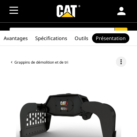
person
SEARCH
search
Avantages
Spécifications
Outils
Présentation
more_vert
Grappins de démolition et de tri