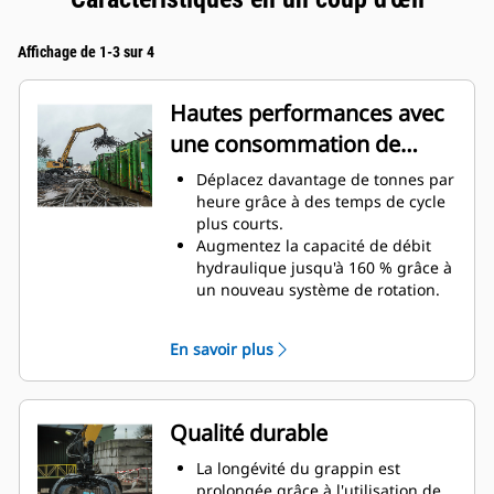
Affichage de 1-3 sur 4
Hautes performances avec
une consommation de
carburant réduite
Déplacez davantage de tonnes par
heure grâce à des temps de cycle
plus courts.
Augmentez la capacité de débit
hydraulique jusqu'à 160 % grâce à
un nouveau système de rotation.
Améliorez votre facteur de
remplissage global jusqu'à 140-
En savoir plus
200 % grâce à la courbure des
dents optimisée.
Les machines Cat sont pré-
programmées avec des
Qualité durable
paramètres de performance
optimaux pour votre grappin afin
La longévité du grappin est
d'optimiser le couplage et
prolongée grâce à l'utilisation de