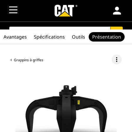
person
SEARCH
search
Avantages
Spécifications
Outils
Présentation
more_vert
Grappins à griffes