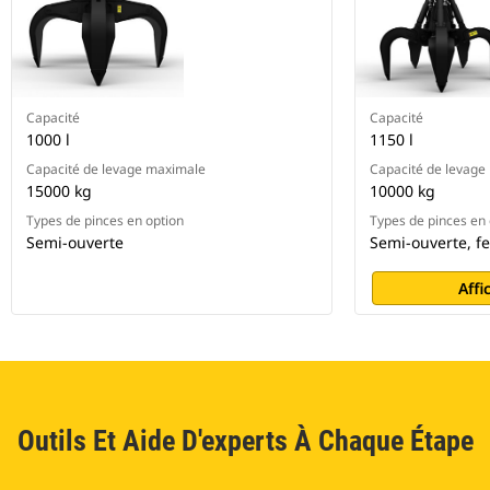
Capacité
Capacité
1000 l
1150 l
Capacité de levage maximale
Capacité de levage
15000 kg
10000 kg
Types de pinces en option
Types de pinces en 
Semi-ouverte
Semi-ouverte, f
Affi
Outils Et Aide D'experts À Chaque Étape