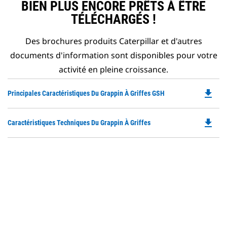
BIEN PLUS ENCORE PRÊTS À ÊTRE
TÉLÉCHARGÉS !
Des brochures produits Caterpillar et d'autres
documents d'information sont disponibles pour votre
activité en pleine croissance.
file_download
Do
Principales Caractéristiques Du Grappin À Griffes GSH
P
O
file_download
Do
Caractéristiques Techniques Du Grappin À Griffes
in
P
a
O
N
in
Ta
a
N
Ta