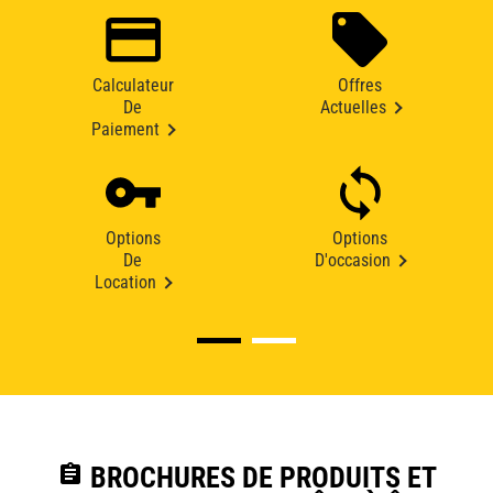
Calculateur
Offres
De
Actuelles
Paiement
Options
Options
De
D'occasion
Location
assignment
BROCHURES DE PRODUITS ET