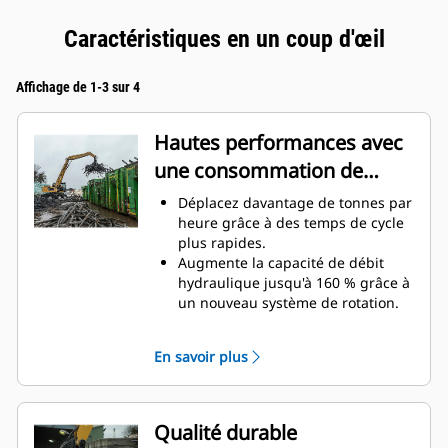
Caractéristiques en un coup d'œil
Affichage de 1-3 sur 4
Hautes performances avec
une consommation de
carburant réduite
Déplacez davantage de tonnes par
heure grâce à des temps de cycle
plus rapides.
Augmente la capacité de débit
hydraulique jusqu'à 160 % grâce à
un nouveau système de rotation.
Améliore votre facteur de
remplissage global jusqu'à 140 à
En savoir plus
200 % grâce à la courbure
optimisée des dents.
Les machines Cat sont pré-
programmées avec des
Qualité durable
paramètres de performance