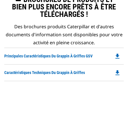
BIEN PLUS ENCORE PRÊTS À ÊTRE
TÉLÉCHARGÉS !
Des brochures produits Caterpillar et d'autres
documents d'information sont disponibles pour votre
activité en pleine croissance.
file_download
Do
Principales Caractéristiques Du Grappin À Griffes GSV
P
O
file_download
Do
Caractéristiques Techniques Du Grappin À Griffes
in
P
a
O
N
in
Ta
a
N
Ta