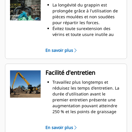
optimaux pour votre grappin afin
La longévité du grappin est
d'optimiser le couplage et
prolongée grâce à l'utilisation de
l'efficacité de la machine et du
pièces moulées et non soudées
grappin.
pour répartir les forces.
Atteignez de nouveaux sommets et
Évitez toute surextension des
augmentez votre contrôle de la
vérins et toute usure inutile au
tourelle. La faible hauteur des
niveau des points de charnière et
grappins GSH étend vos capacités
des pointes grâce à l'utilisation de
En savoir plus
et les rend parfaitement adaptés à
butées supérieures et inférieures
des applications en intérieur.
extra-robustes résistantes à
l'abrasion sur l'enveloppe du
grappin.
Facilité d'entretien
Une robustesse sur laquelle vous
pouvez compter. Les dents et
Travaillez plus longtemps et
pointes intérieures robustes sont
réduisez les temps d'entretien. La
fabriquées dans un acier de haute
durée d'utilisation avant le
qualité, résistant à l'abrasion et à
premier entretien présente une
l'usure métal sur métal. Les points
augmentation pouvant atteindre
de charnière sont moulés pour
250 % et les points de graissage
éliminer les points faibles du
au niveau du sol sont plus sûrs et
châssis.
plus faciles à utiliser.
En savoir plus
Augmentez la durée de service de
Les composants hydrauliques