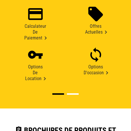
Calculateur
Offres
De
Actuelles
Paiement
Options
Options
De
D'occasion
Location
assignment
BROCHURES DE PRODUITS ET