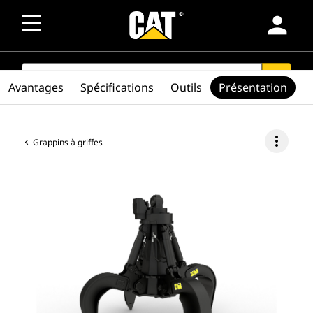
person
SEARCH
search
Avantages
Spécifications
Outils
Présentation
more_vert
Grappins à griffes