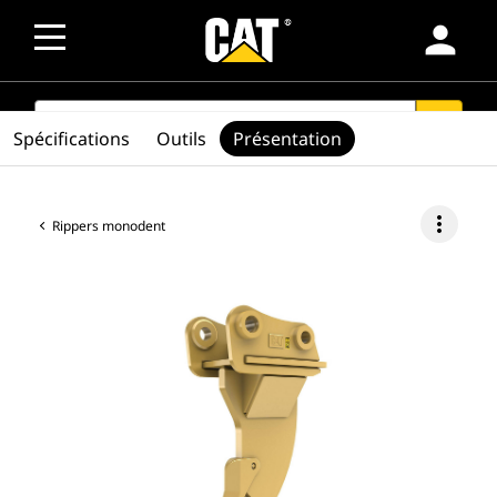
person
SEARCH
search
Spécifications
Outils
Présentation
more_vert
Rippers monodent