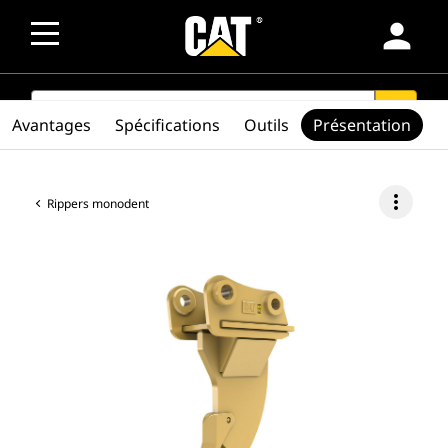
person
SEARCH
search
Avantages
Spécifications
Outils
Présentation
more_vert
Rippers monodent