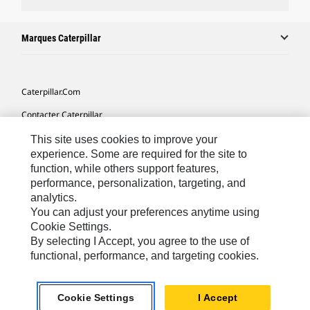
Marques Caterpillar
Caterpillar.com
Contacter Caterpillar
Mes Préférences Marketing
This site uses cookies to improve your
experience. Some are required for the site to
Plan Du Site
function, while others support features,
performance, personalization, targeting, and
Cookie Settings
analytics.
Mentions Légales
You can adjust your preferences anytime using
Cookie Settings.
Confidentialité
By selecting I Accept, you agree to the use of
functional, performance, and targeting cookies.
Africa, Middle East-French
© 2026 Caterpillar. Tous droits réservés
Cookie Settings
I Accept