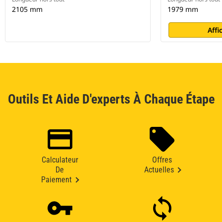
2105 mm
1979 mm
Affi
Outils Et Aide D'experts À Chaque Étape
Calculateur
Offres
De
Actuelles
Paiement