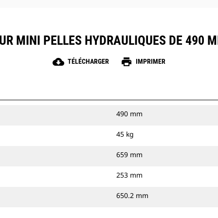
UR MINI PELLES HYDRAULIQUES DE 490 MM
cloud_download
print
TÉLÉCHARGER
IMPRIMER
490 mm
45 kg
659 mm
253 mm
650.2 mm