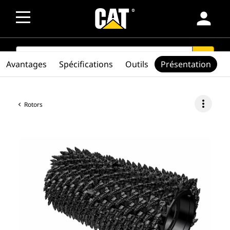
person
SEARCH
search
Avantages
Spécifications
Outils
Présentation
more_vert
Rotors