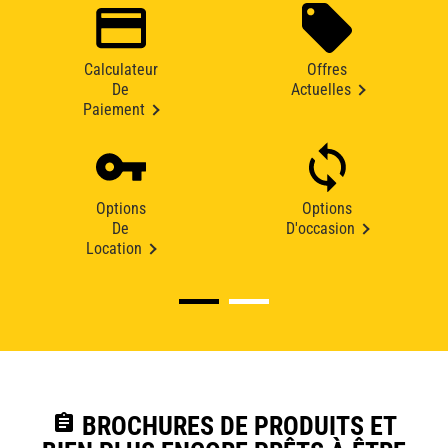
Calculateur
Offres
De
Actuelles
Paiement
Options
Options
De
D'occasion
Location
assignment
BROCHURES DE PRODUITS ET