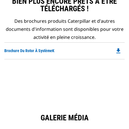
BIEN PLUS ENCORE PRÊTS À ÊTRE
TÉLÉCHARGÉS !
Des brochures produits Caterpillar et d'autres
documents d'information sont disponibles pour votre
activité en pleine croissance.
file_download
Do
Brochure Du Rotor À SystèmeK
P
O
in
a
N
Ta
GALERIE MÉDIA