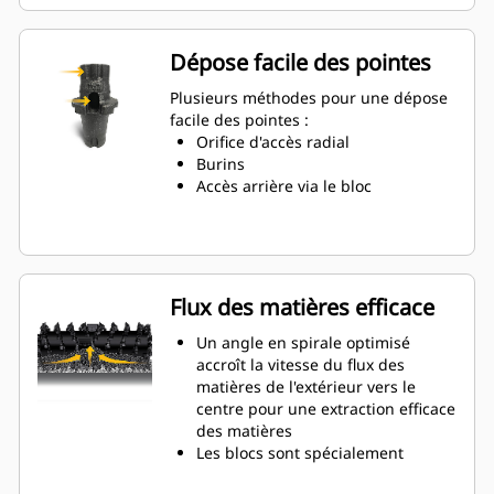
long de 66 % que les porte-outils
système G
La conception de porte-outils anti-
Dépose facile des pointes
rotation garantit un
positionnement approprié pour
Plusieurs méthodes pour une dépose
éviter l'usure sur les blocs et les
facile des pointes :
supports
Orifice d'accès radial
L'eau peut pénétrer par l'orifice
Burins
d'accès radial du porte-outils pour
Accès arrière via le bloc
faciliter la rotation des dents et
une usure uniforme des pointes
Des porte-outils sont disponibles
pour s'adapter à des outils de
tailles de dent de 20 mm, 22 mm
Flux des matières efficace
et 25 mm pour diverses
applications
Un angle en spirale optimisé
accroît la vitesse du flux des
matières de l'extérieur vers le
centre pour une extraction efficace
des matières
Les blocs sont spécialement
conçus pour chaque côté du rotor