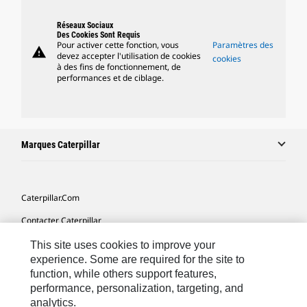
Réseaux Sociaux
Des Cookies Sont Requis
Pour activer cette fonction, vous
Paramètres des
warning
devez accepter l'utilisation de cookies
cookies
à des fins de fonctionnement, de
performances et de ciblage.
Marques Caterpillar
Caterpillar.com
Contacter Caterpillar
Mes Préférences Marketing
This site uses cookies to improve your
experience. Some are required for the site to
Plan Du Site
function, while others support features,
performance, personalization, targeting, and
Cookie Settings
analytics.