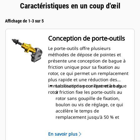
Caractéristiques en un coup d'œil
Affichage de 1-3 sur 5
Conception de porte-outils
Le porte-outils offre plusieurs
méthodes de dépose de pointes et
présente une conception de bague à
friction unique pour sa fixation au
rotor, ce qui permet un remplacement
plus rapide et une réduction des
immobilisations pour l'entretien du
La conception conique et à bague
rotor
à friction fixe les porte-outils au
rotor sans goupille de fixation,
boulon ou vis de réglage, ce qui
accélère le temps de
remplacement jusqu'à 50 % et
élimine le besoin d'attaches ou de
serrage
En savoir plus
Le collier d'usure 20 mm est plus