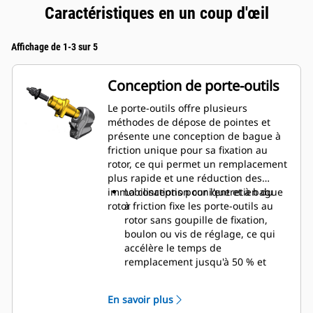
Caractéristiques en un coup d'œil
Affichage de 1-3 sur 5
Conception de porte-outils
Le porte-outils offre plusieurs
méthodes de dépose de pointes et
présente une conception de bague à
friction unique pour sa fixation au
rotor, ce qui permet un remplacement
plus rapide et une réduction des
immobilisations pour l'entretien du
La conception conique et à bague
rotor
à friction fixe les porte-outils au
rotor sans goupille de fixation,
boulon ou vis de réglage, ce qui
accélère le temps de
remplacement jusqu'à 50 % et
élimine le besoin d'attaches ou de
serrage
En savoir plus
Le collier d'usure 20 mm est plus