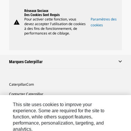
Réseaux Sociaux
Des Cookies Sont Requis
Pour activer cette fonction, vous
Paramètres des
warning
devez accepter l'utilisation de cookies
cookies
à des fins de fonctionnement, de
performances et de ciblage.
Marques Caterpillar
Caterpillar.com
Contacter Caterpillar
Mes Préférences Marketing
This site uses cookies to improve your
experience. Some are required for the site to
Plan Du Site
function, while others support features,
performance, personalization, targeting, and
Cookie Settings
analytics.