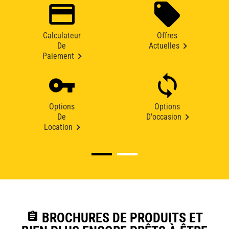
Calculateur
Offres
De
Actuelles
Paiement
Options
Options
De
D'occasion
Location
assignment
BROCHURES DE PRODUITS ET