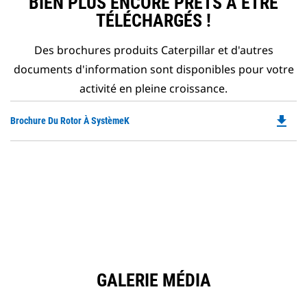
BIEN PLUS ENCORE PRÊTS À ÊTRE
TÉLÉCHARGÉS !
Des brochures produits Caterpillar et d'autres
documents d'information sont disponibles pour votre
activité en pleine croissance.
file_download
Do
Brochure Du Rotor À SystèmeK
P
O
in
a
N
Ta
GALERIE MÉDIA