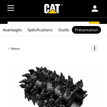
person
SEARCH
search
Avantages
Spécifications
Outils
Présentation
more_vert
Rotors