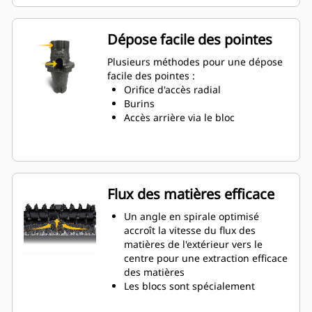
long de 66 % que les porte-outils
système G
La conception de porte-outils anti-
Dépose facile des pointes
rotation garantit un
positionnement approprié pour
Plusieurs méthodes pour une dépose
éviter l'usure sur les blocs et les
facile des pointes :
supports
Orifice d'accès radial
L'eau peut pénétrer par l'orifice
Burins
d'accès radial du porte-outils pour
Accès arrière via le bloc
faciliter la rotation des dents et
une usure uniforme des pointes
Des porte-outils sont disponibles
pour s'adapter à des outils de
tailles de dent de 20 mm, 22 mm
Flux des matières efficace
et 25 mm pour diverses
applications
Un angle en spirale optimisé
accroît la vitesse du flux des
matières de l'extérieur vers le
centre pour une extraction efficace
des matières
Les blocs sont spécialement
conçus pour chaque côté du rotor