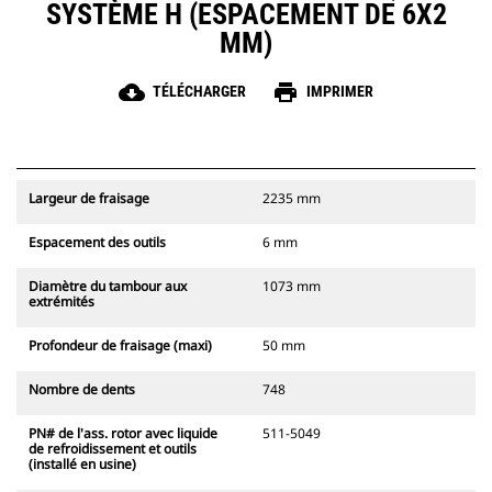
SYSTÈME H (ESPACEMENT DE 6X2
MM)
cloud_download
print
TÉLÉCHARGER
IMPRIMER
Largeur de fraisage
2235 mm
Espacement des outils
6 mm
Diamètre du tambour aux
1073 mm
extrémités
Profondeur de fraisage (maxi)
50 mm
Nombre de dents
748
PN# de l'ass. rotor avec liquide
511-5049
de refroidissement et outils
(installé en usine)