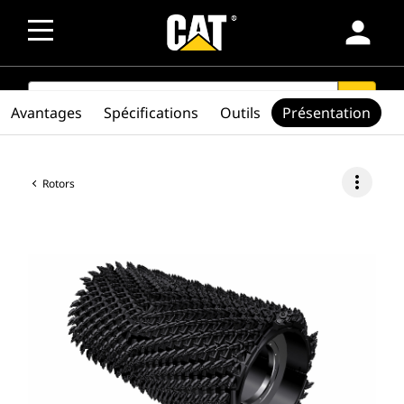
person
SEARCH
search
Avantages
Spécifications
Outils
Présentation
more_vert
Rotors