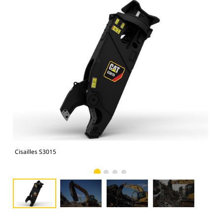
Cisailles S3015
Cis