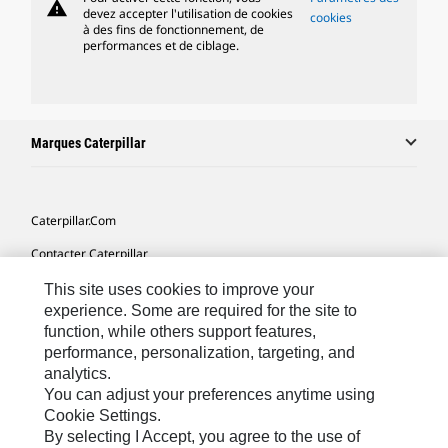
warning
devez accepter l'utilisation de cookies
cookies
à des fins de fonctionnement, de
performances et de ciblage.
Marques Caterpillar
Caterpillar.com
Contacter Caterpillar
Mes Préférences Marketing
This site uses cookies to improve your
experience. Some are required for the site to
Plan Du Site
function, while others support features,
performance, personalization, targeting, and
Cookie Settings
analytics.
Mentions Légales
You can adjust your preferences anytime using
Cookie Settings.
Confidentialité
By selecting I Accept, you agree to the use of