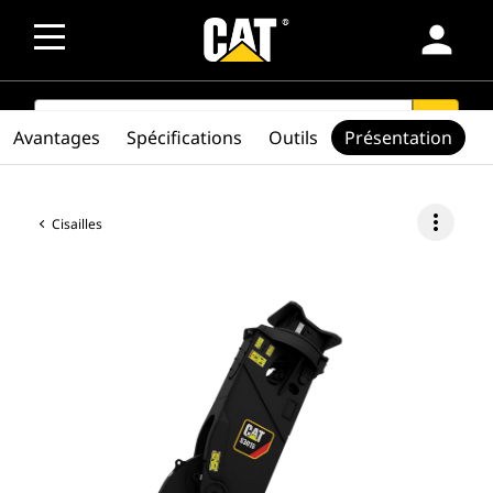
person
SEARCH
search
Avantages
Spécifications
Outils
Présentation
more_vert
Cisailles