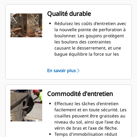
que la longueur du jalon de
nivellement.
Qualité durable
Augmentez vos performances de
coupe jusqu'à 15 % et réduisez
Réduisez les coûts d'entretien avec
l'usure des lames grâce à la
la nouvelle pointe de perforation à
conception à double mâchoire à
boulonner. Les goujons protègent
arête incurvée et déport.
les boulons des contraintes
Positionnez avec précision les
causant le desserrement, et une
mâchoires dans une position de
bague équilibre la force sur les
coupe optimale sans déplacer la
deux moitiés de la pointe pour
machine grâce au rotateur à 360°
éviter qu'elle ne se fende.
En savoir plus
présent sur la série S3000.
Travaillez en toute confiance lors
La puissance est adaptée tout au
des applications hydrauliques
long du cycle de coupe.
exigeantes. La plupart des
Les cisailles sont optimisées pour
composants hydrauliques sont
Commodité d'entretien
les pelles hydrauliques Cat pour
conçus avec des coefficients de
assurer une compatibilité, des
sécurité allant de 4 à 1 et peuvent
Effectuez les tâches d'entretien
temps de cycle courts et une plage
supporter des pics de pression
facilement et en toute sécurité. Les
de mouvement appropriés.
jusqu'à 20 000 psi (1 378 bar).
cisailles peuvent être graissées au
Augmentez vos performances de
Ils rallongent la durée de vie
niveau du sol, ainsi que l'axe du
coupe avec des plaques
globale grâce à la plaque solide
vérin de bras et l'axe de flèche.
intercalaires coniques qui
qui compose la mâchoire
Temps d'immobilisation réduit