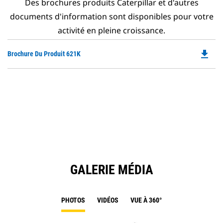
Des brochures produits Caterpillar et d'autres
documents d'information sont disponibles pour votre
activité en pleine croissance.
file_download
Do
Brochure Du Produit 621K
P
O
in
a
N
Ta
GALERIE MÉDIA
PHOTOS
VIDÉOS
VUE À 360°