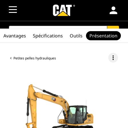
person
SEARCH
search
Avantages
Spécifications
Outils
Présentation
more_vert
Petites pelles hydrauliques