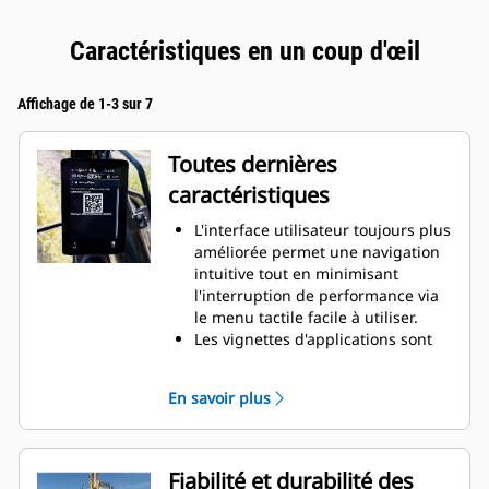
Caractéristiques en un coup d'œil
Affichage de 1-3 sur 7
Toutes dernières
caractéristiques
L'interface utilisateur toujours plus
améliorée permet une navigation
intuitive tout en minimisant
l'interruption de performance via
le menu tactile facile à utiliser.
Les vignettes d'applications sont
plus petites pour afficher
davantage d'applications sur un
En savoir plus
seul écran.
Lors de la navigation dans le
menu, la position de défilement
est mémorisée.
Fiabilité et durabilité des