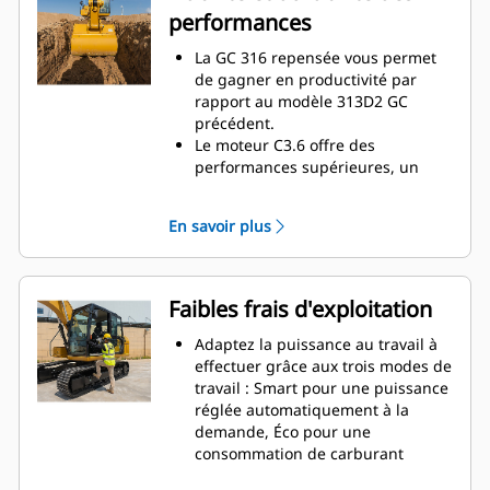
Lorsque le menu est affiché et que
performances
le levier est déplacé, la vue caméra
s'affiche.
La GC 316 repensée vous permet
Utilisez le code QR sur le moniteur
de gagner en productivité par
pour découvrir la machine et les
rapport au modèle 313D2 GC
fonctions technologiques au
précédent.
moyen d'une série complète de
Le moteur C3.6 offre des
vidéos explicatives.
performances supérieures, un
meilleur rendement énergétique,
et il est conforme aux normes
En savoir plus
américaines EPA Tier 3 et
européennes Stage IIIA sur les
émissions,
équivalant à la norme
chinoise StageIII pour moteurs
Faibles frais d'exploitation
non routiers.
La force d'arrachage
Adaptez la puissance au travail à
exceptionnelle et le réducteur
effectuer grâce aux trois modes de
d'orientation vous aident à
travail : Smart pour une puissance
améliorer le couple d'orientation et
réglée automatiquement à la
la souplesse pour une excellente
demande, Éco pour une
productivité.
consommation de carburant
La nouvelle pompe hydraulique
moindre et Puissance pour une