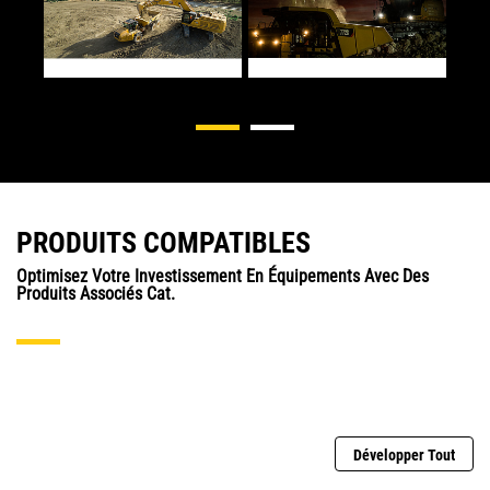
conducteurs à rester au
sommet de leur art en
identifiant les domaines
dans lesquels ils peuvent
améliorer leurs compétences
et leur efficacité, tels que la
technique d'excavation et les
temps morts.
Conseils en matière d'état de
la machine : certaines
actions sont inefficaces et
PRODUITS COMPATIBLES
provoquent une usure
excessive de la machine et
Optimisez Votre Investissement En Équipements Avec Des
de ses composants. Suivre
Produits Associés Cat.
les conseils en matière d'état
de la machine peut
contribuer à prolonger sa
durée de vie, à améliorer la
technique d'excavation et à
réduire le gaspillage de
carburant.
Développer Tout