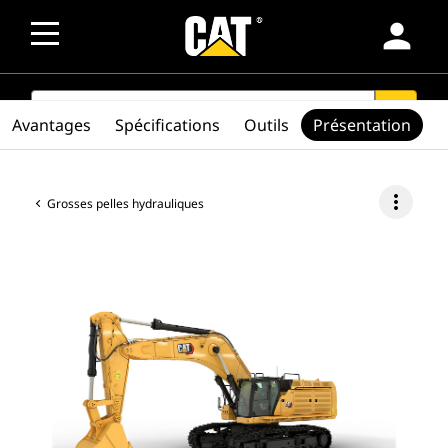
person
SEARCH
search
Avantages
Spécifications
Outils
Présentation
more_vert
Grosses pelles hydrauliques