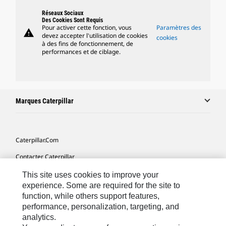
Réseaux Sociaux
Des Cookies Sont Requis
Pour activer cette fonction, vous
Paramètres des
warning
devez accepter l'utilisation de cookies
cookies
à des fins de fonctionnement, de
performances et de ciblage.
Marques Caterpillar
Caterpillar.com
Contacter Caterpillar
Mes Préférences Marketing
This site uses cookies to improve your
experience. Some are required for the site to
Plan Du Site
function, while others support features,
performance, personalization, targeting, and
Cookie Settings
analytics.
Mentions Légales