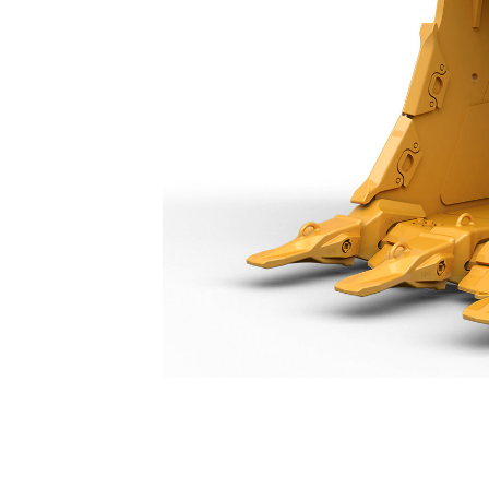
Godet À Usage Extrême 2 150 Mm (85 In) : 519-5411
Ava
Modifier le modèle