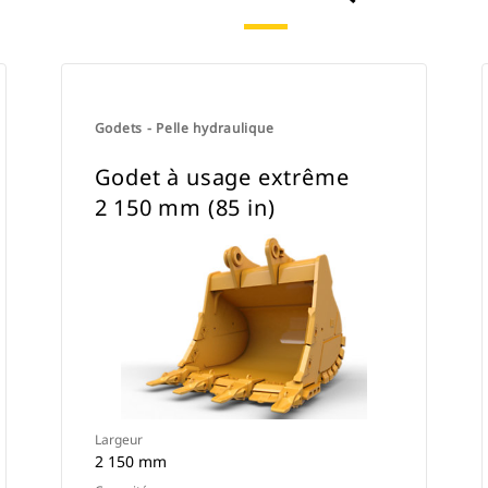
attache spéciale CW.
Godets - Pelle hydraulique
Godet à usage extrême
2 150 mm (85 in)
Largeur
2 150 mm