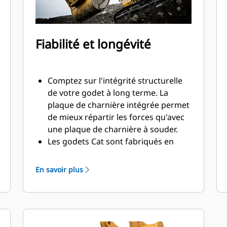
Fiabilité et longévité
Comptez sur l'intégrité structurelle
de votre godet à long terme. La
plaque de charnière intégrée permet
de mieux répartir les forces qu'avec
une plaque de charnière à souder.
Les godets Cat sont fabriqués en
acier d'une grande robustesse et
sont résistants à l'abrasion, en
En savoir plus
particulier dans les zones d'usure
excessive.
Avec les outils d'attaque du sol Cat
(GET), protégez les zones d'usure
excessive les plus importantes de