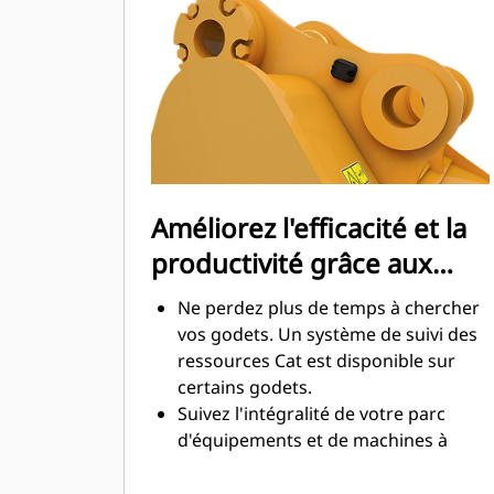
maximale lors de l'excavation. Les
godets Cat sont conçus pour creuser
dans les matériaux rapidement afin
d'améliorer l'efficacité de
fonctionnement globale de votre
machine.
Chargez plus de matière plus
rapidement. La forme et les barres
Améliorez l'efficacité et la
latérales du godet permettent une
productivité grâce aux
rétention optimale des matériaux
dans le godet à chaque charge.
technologies Cat Connect
Ne perdez plus de temps à chercher
intégrées
vos godets. Un système de suivi des
ressources Cat est disponible sur
certains godets.
Suivez l'intégralité de votre parc
d'équipements et de machines à
partir d'une seule source. Les godets
équipés du système de suivi des