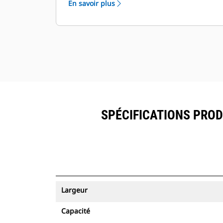
En savoir plus
ressources peuvent être visualisés
®
dans VisionLink
avec les
™
équipements dotés de Product Link
.
Sécurisez vos ressources. Les godets
équipés du système de suivi des
ressources envoient une alerte s'ils
quittent les limites d'un site, faciles à
définir.
SPÉCIFICATIONS PRODU
Largeur
Capacité