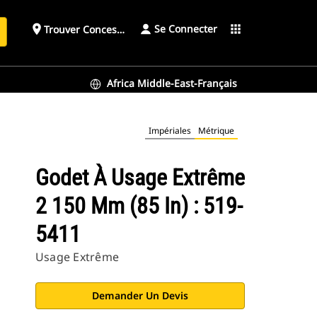
Se Connecter
place
apps
Trouver Concessionnaire
h
Africa Middle-East-Français
Impériales
Métrique
Godet À Usage Extrême
2 150 Mm (85 In) : 519-
5411
Usage Extrême
Demander Un Devis