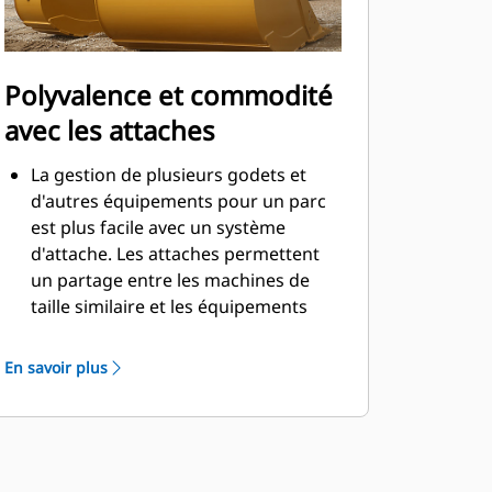
Polyvalence et commodité
avec les attaches
La gestion de plusieurs godets et
d'autres équipements pour un parc
est plus facile avec un système
d'attache. Les attaches permettent
un partage entre les machines de
taille similaire et les équipements
peuvent être changés en quelques
secondes sans quitter la sécurité de
En savoir plus
la cabine.
Les godets pouvant être fixés
directement sur la machine sont
également compatibles avec les
attaches à accouplement par axes