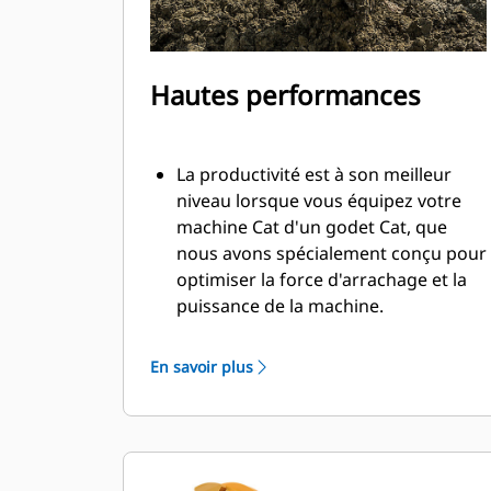
Hautes performances
La productivité est à son meilleur
niveau lorsque vous équipez votre
machine Cat d'un godet Cat, que
nous avons spécialement conçu pour
optimiser la force d'arrachage et la
puissance de la machine.
Le profil d'enveloppe à rayon double
améliore le flux des matières dans le
En savoir plus
godet. Le dégagement de talon accru
garantit que le fond du godet ne
frotte pas, ce qui réduit les coûts
d'entretien.
La consommation de carburant est