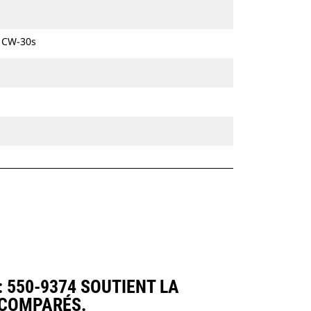
hydrauliques à chaines et sur pneus.
e CW-30s
 550-9374 SOUTIENT LA
 COMPARÉS.