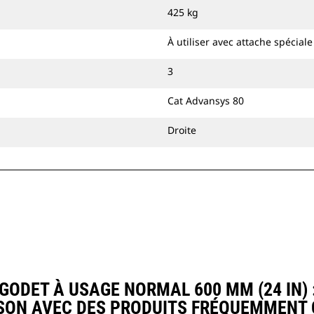
attache à accouplement par axes Cat
425 kg
ou une attache spéciale CW.
À utiliser avec attache spécial
3
Cat Advansys 80
Droite
DET À USAGE NORMAL 600 MM (24 IN) :
ON AVEC DES PRODUITS FRÉQUEMMENT