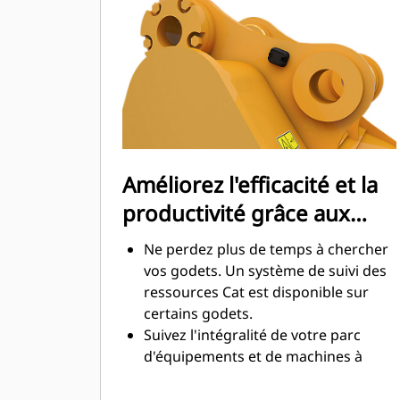
maximale lors de l'excavation. Les
godets Cat sont conçus pour creuser
dans les matériaux rapidement afin
d'améliorer l'efficacité de
fonctionnement globale de votre
machine.
Chargez plus de matière plus
rapidement. La forme et les barres
Améliorez l'efficacité et la
latérales du godet permettent une
productivité grâce aux
rétention optimale des matériaux
dans le godet à chaque charge.
technologies Cat Connect
Ne perdez plus de temps à chercher
intégrées
vos godets. Un système de suivi des
ressources Cat est disponible sur
certains godets.
Suivez l'intégralité de votre parc
d'équipements et de machines à
partir d'une seule source. Les godets
équipés du système de suivi des