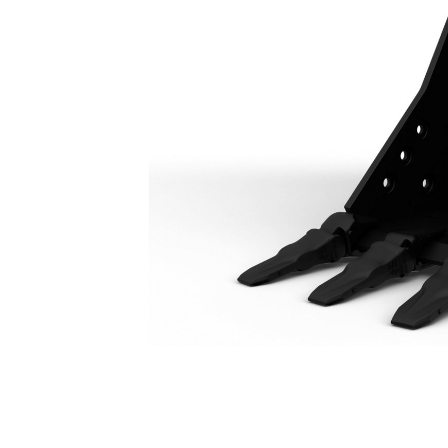
Godet À Usage Normal 600 Mm (24 In) : 550-9374
Ava
Modifier le modèle