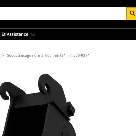
searc
 Et Assistance
t
Godet à usage normal 600 mm (24 in) : 550-9374