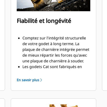
Fiabilité et longévité
Comptez sur l'intégrité structurelle
de votre godet à long terme. La
plaque de charnière intégrée permet
de mieux répartir les forces qu'avec
une plaque de charnière à souder.
Les godets Cat sont fabriqués en
acier d'une grande robustelle et sont
résistants à l'abrasion, en particulier
En savoir plus
dans les zones d'usure excessive.
Avec les outils d'attaque du sol Cat
(GET), protégez les zones d'usure
excessive les plus importantes de
votre godet lorsqu'il entre en contact