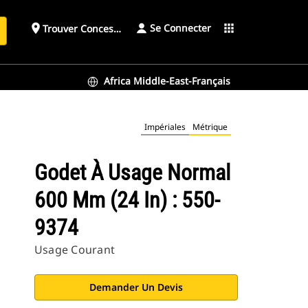
Se Connecter
place
apps
Trouver Concessionnaire
h
Africa Middle-East-Français
Impériales
Métrique
Godet À Usage Normal
600 Mm (24 In) : 550-
9374
Usage Courant
Demander Un Devis