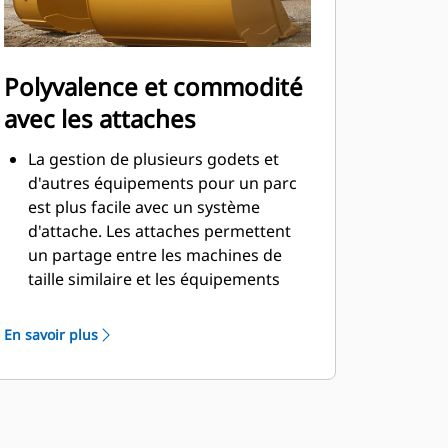
Polyvalence et commodité
avec les attaches
La gestion de plusieurs godets et
d'autres équipements pour un parc
est plus facile avec un système
d'attache. Les attaches permettent
un partage entre les machines de
taille similaire et les équipements
peuvent être changés en quelques
secondes sans quitter la sécurité de
En savoir plus
la cabine.
Les godets pouvant être fixés
directement sur la machine sont
également compatibles avec les
attaches à accouplement par axes