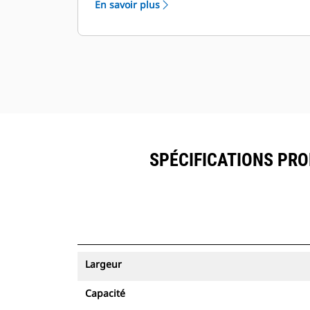
En savoir plus
ressources peuvent être visualisés
®
dans VisionLink
avec les
équipements dotés de Product Link
™
.
Sécurisez vos ressources. Les godets
équipés du système de suivi des
ressources envoient une alerte s'ils
quittent les limites d'un site, faciles à
définir.
SPÉCIFICATIONS PRO
Largeur
Capacité