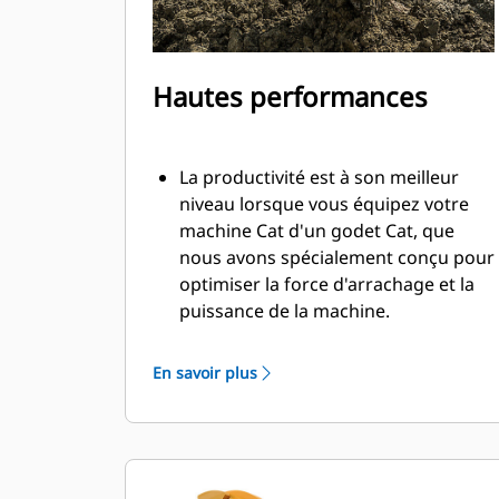
Hautes performances
La productivité est à son meilleur
niveau lorsque vous équipez votre
machine Cat d'un godet Cat, que
nous avons spécialement conçu pour
optimiser la force d'arrachage et la
puissance de la machine.
Le profil d'enveloppe à rayon double
améliore le flux des matières dans le
En savoir plus
godet. Le dégagement de talon accru
garantit que le fond du godet ne
frotte pas, ce qui réduit les coûts
d'entretien.
La consommation de carburant est