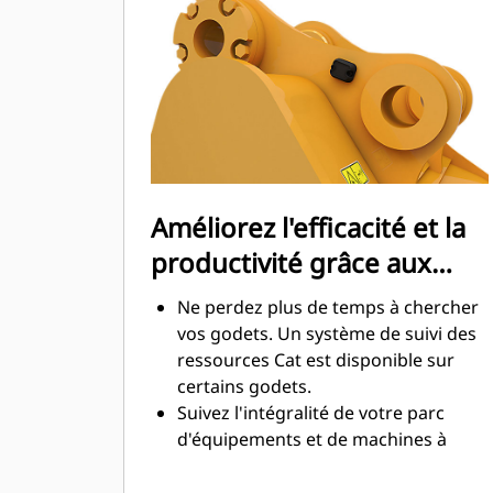
maximale lors de l'excavation. Les
godets Cat sont conçus pour creuser
dans les matériaux rapidement afin
d'améliorer l'efficacité de
fonctionnement globale de votre
machine.
Chargez plus de matière plus
rapidement. La forme et les barres
Améliorez l'efficacité et la
latérales du godet permettent une
productivité grâce aux
rétention optimale des matériaux
dans le godet à chaque charge.
technologies Cat Connect
Ne perdez plus de temps à chercher
intégrées
vos godets. Un système de suivi des
ressources Cat est disponible sur
certains godets.
Suivez l'intégralité de votre parc
d'équipements et de machines à
partir d'une seule source. Les godets
équipés du système de suivi des