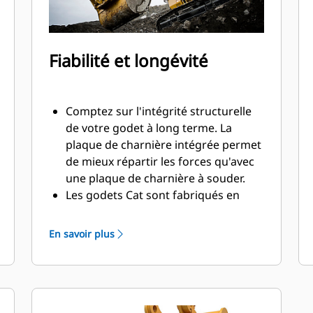
Fiabilité et longévité
Comptez sur l'intégrité structurelle
de votre godet à long terme. La
plaque de charnière intégrée permet
de mieux répartir les forces qu'avec
une plaque de charnière à souder.
Les godets Cat sont fabriqués en
acier d'une grande robustesse et
sont résistants à l'abrasion, en
En savoir plus
particulier dans les zones d'usure
excessive.
Avec les outils d'attaque du sol Cat
(GET), protégez les zones d'usure
excessive les plus importantes de