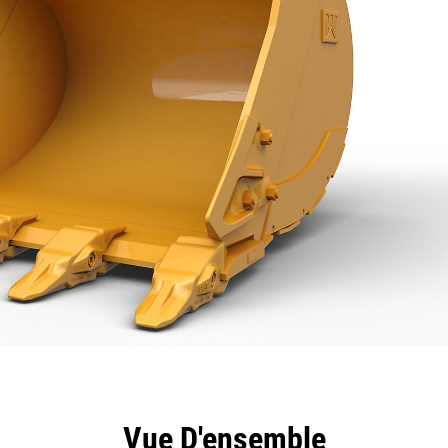
ntages
Spécifications
Outils
Présentation
Vue D'ensemble