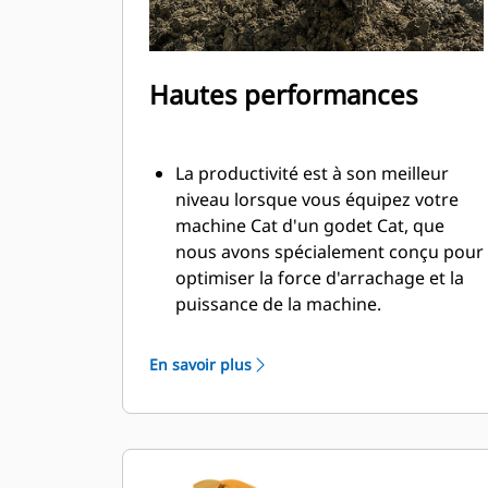
Hautes performances
La productivité est à son meilleur
niveau lorsque vous équipez votre
machine Cat d'un godet Cat, que
nous avons spécialement conçu pour
optimiser la force d'arrachage et la
puissance de la machine.
Le profil d'enveloppe à rayon double
améliore le flux des matières dans le
En savoir plus
godet. Le dégagement de talon accru
garantit que le fond du godet ne
frotte pas, ce qui réduit les coûts
d'entretien.
La consommation de carburant est