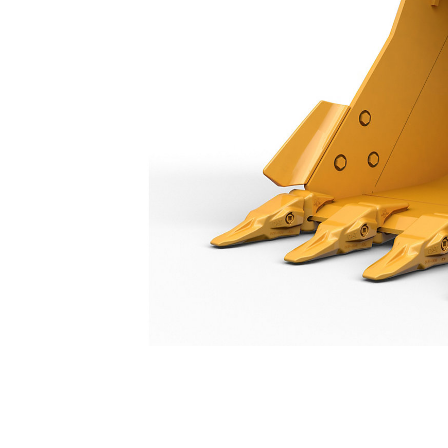
Godet À Usage Normal 1350 Mm (54 In) : 550-9766
Ava
Modifier le modèle