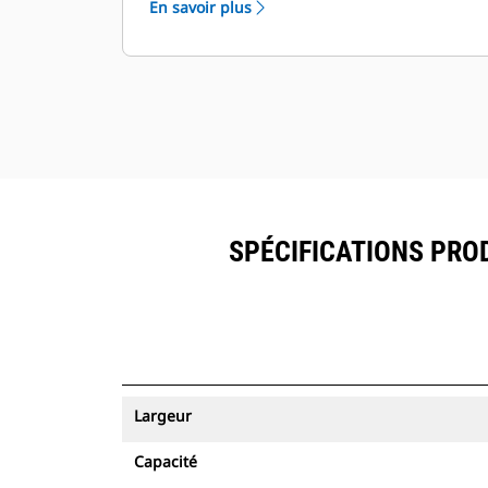
En savoir plus
ressources peuvent être visualisés
®
dans VisionLink
avec les
™
équipements dotés de Product Link
.
Sécurisez vos ressources. Les godets
équipés du système de suivi des
ressources envoient une alerte s'ils
quittent les limites d'un site, faciles à
définir.
SPÉCIFICATIONS PROD
Largeur
Capacité