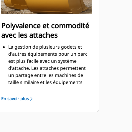
Polyvalence et commodité
avec les attaches
La gestion de plusieurs godets et
d'autres équipements pour un parc
est plus facile avec un système
d'attache. Les attaches permettent
un partage entre les machines de
taille similaire et les équipements
peuvent être changés en quelques
secondes sans quitter la sécurité de
En savoir plus
la cabine.
Les godets pouvant être fixés
directement sur la machine sont
également compatibles avec les
attaches à accouplement par axes