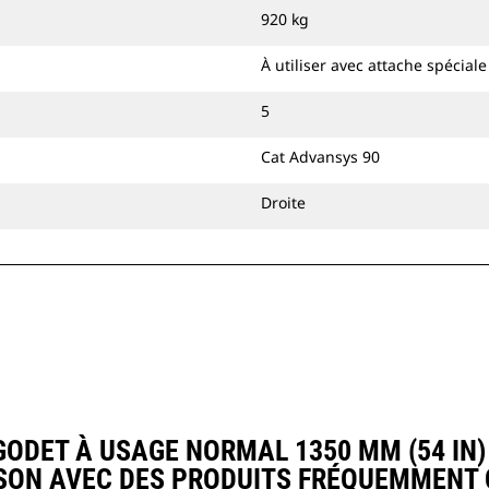
attache à accouplement par axes Cat
920 kg
ou une attache spéciale CW.
À utiliser avec attache spécial
5
Cat Advansys 90
Droite
DET À USAGE NORMAL 1350 MM (54 IN) :
ON AVEC DES PRODUITS FRÉQUEMMENT