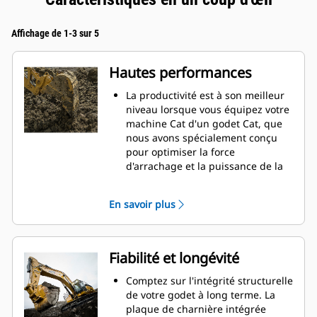
Affichage de 1-3 sur 5
Hautes performances
La productivité est à son meilleur
niveau lorsque vous équipez votre
machine Cat d'un godet Cat, que
nous avons spécialement conçu
pour optimiser la force
d'arrachage et la puissance de la
machine.
Le profil d'enveloppe à rayon
En savoir plus
double améliore le flux des
matières dans le godet. Le
dégagement de talon accru
garantit que le fond du godet ne
Fiabilité et longévité
frotte pas, ce qui réduit les coûts
d'entretien.
Comptez sur l'intégrité structurelle
La consommation de carburant est
de votre godet à long terme. La
maximale lors de l'excavation. Les
plaque de charnière intégrée