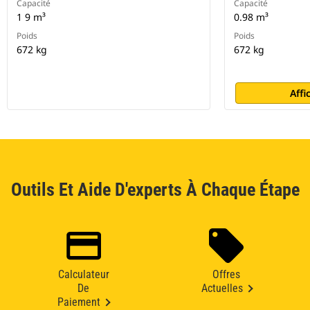
Capacité
Capacité
1 9 m³
0.98 m³
Poids
Poids
672 kg
672 kg
Affi
Outils Et Aide D'experts À Chaque Étape
Calculateur
Offres
De
Actuelles
Paiement