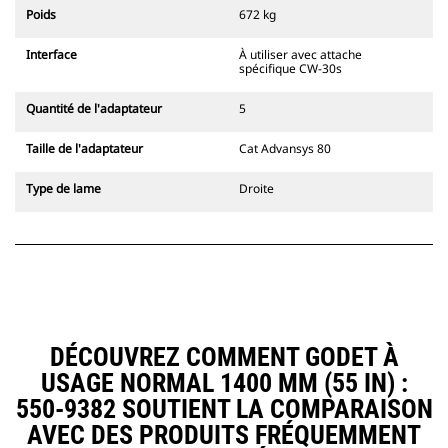
l'accouplement, toujours dans le
Poids
672 kg
champ de vision du conducteur.
Les attaches à accouplement par
Interface
À utiliser avec attache
axes Cat sont compatibles avec les
spécifique CW-30s
pelles hydrauliques à chaînes 311-
352 et toutes les pelles sur pneus.
Quantité de l'adaptateur
5
Des attaches à largeur de
tranchée sont également
Taille de l'adaptateur
Cat Advansys 80
disponibles.
Les équipements compatibles avec
Type de lame
Droite
le système d'attache spéciale CW
utilisent des charnières d'attache
rapide fixes. Les attaches spéciales
CW sont dotées d'un système de
fermeture par cale de verrouillage
pour assurer la fixation des
équipements.
Les attaches spéciales CW sont
DÉCOUVREZ COMMENT GODET À
disponibles pour toutes les pelles
USAGE NORMAL 1400 MM (55 IN) :
hydrauliques à chaines et sur
pneus.
550-9382 SOUTIENT LA COMPARAISON
AVEC DES PRODUITS FRÉQUEMMENT