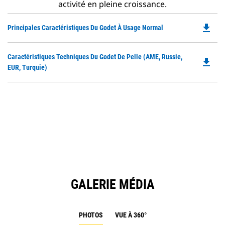
activité en pleine croissance.
file_download
Do
Principales Caractéristiques Du Godet À Usage Normal
P
O
Do
Caractéristiques Techniques Du Godet De Pelle (AME, Russie,
in
file_download
P
EUR, Turquie)
a
O
N
in
Ta
a
N
Ta
GALERIE MÉDIA
PHOTOS
VUE À 360°