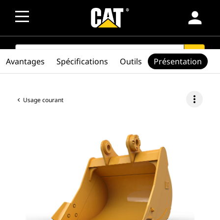
person
SEARCH
search
Avantages
Spécifications
Outils
Présentation
more_vert
Usage courant