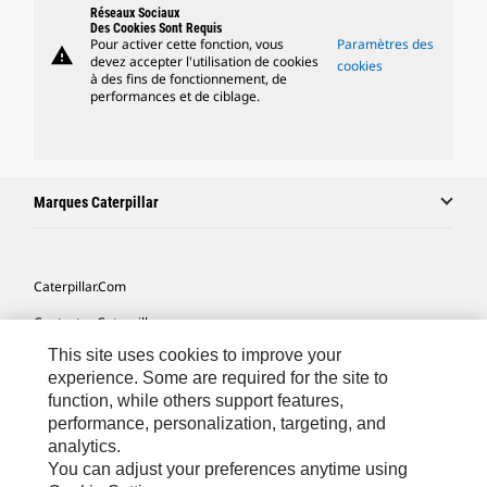
Réseaux Sociaux
Des Cookies Sont Requis
Pour activer cette fonction, vous
Paramètres des
warning
devez accepter l'utilisation de cookies
cookies
à des fins de fonctionnement, de
performances et de ciblage.
Marques Caterpillar
Caterpillar.com
Contacter Caterpillar
This site uses cookies to improve your
Mes Préférences Marketing
experience. Some are required for the site to
Plan Du Site
function, while others support features,
performance, personalization, targeting, and
Cookie Settings
analytics.
Mentions Légales
You can adjust your preferences anytime using