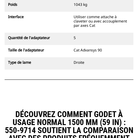
l'accouplement, toujours dans le
Poids
1043 kg
champ de vision du conducteur.
Les attaches à accouplement par
Interface
Utiliser comme attache à
axes Cat sont compatibles avec les
claveter ou avec accouplement
pelles hydrauliques à chaînes 311-
par axes Cat
352 et toutes les pelles sur pneus.
Des attaches à largeur de
Quantité de l'adaptateur
5
tranchée sont également
disponibles.
Taille de l'adaptateur
Cat Advansys 90
Les équipements compatibles avec
le système d'attache spéciale CW
Type de lame
Droite
utilisent des charnières d'attache
rapide fixes. Les attaches spéciales
CW sont dotées d'un système de
fermeture par cale de verrouillage
pour assurer la fixation des
équipements.
Les attaches spéciales CW sont
disponibles pour toutes les pelles
DÉCOUVREZ COMMENT GODET À
hydrauliques à chaines et sur
USAGE NORMAL 1500 MM (59 IN) :
pneus.
550-9714 SOUTIENT LA COMPARAISON