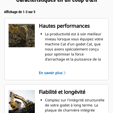
Affichage de 1-3 sur 5
Hautes performances
La productivité est à son meilleur
niveau lorsque vous équipez votre
machine Cat d'un godet Cat, que
nous avons spécialement conçu
pour optimiser la force
d'arrachage et la puissance de la
machine.
Le profil d'enveloppe à rayon
En savoir plus
double améliore le flux des
matières dans le godet. Le
dégagement de talon accru
garantit que le fond du godet ne
Fiabilité et longévité
frotte pas, ce qui réduit les coûts
d'entretien.
Comptez sur l'intégrité structurelle
La consommation de carburant est
de votre godet à long terme. La
maximale lors de l'excavation. Les
plaque de charnière intégrée