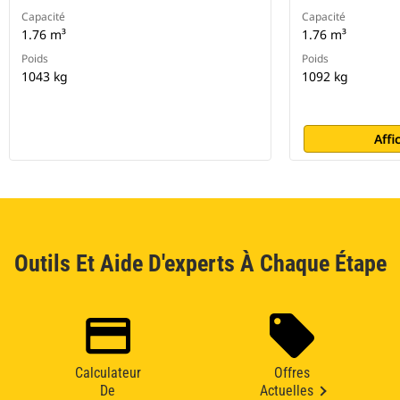
Capacité
Capacité
1.76 m³
1.76 m³
Poids
Poids
1043 kg
1092 kg
Affi
Outils Et Aide D'experts À Chaque Étape
Calculateur
Offres
De
Actuelles