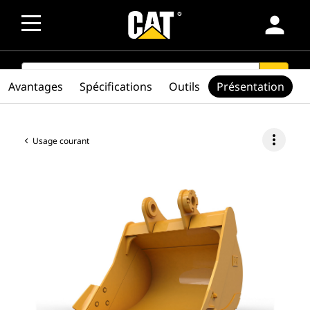
person
SEARCH
search
Avantages
Spécifications
Outils
Présentation
more_vert
Usage courant