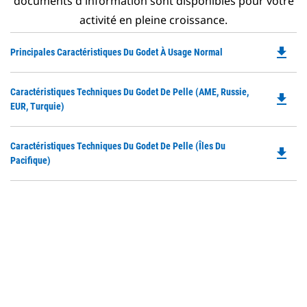
documents d'information sont disponibles pour votre
activité en pleine croissance.
file_download
Do
Principales Caractéristiques Du Godet À Usage Normal
P
O
Do
Caractéristiques Techniques Du Godet De Pelle (AME, Russie,
in
file_download
P
EUR, Turquie)
a
O
N
in
Ta
Do
Caractéristiques Techniques Du Godet De Pelle (îles Du
a
file_download
P
Pacifique)
N
O
Ta
in
a
N
Ta