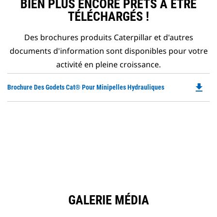
BIEN PLUS ENCORE PRÊTS À ÊTRE
TÉLÉCHARGÉS !
Des brochures produits Caterpillar et d'autres
documents d'information sont disponibles pour votre
activité en pleine croissance.
file_download
Do
Brochure Des Godets Cat® Pour Minipelles Hydrauliques
P
O
in
a
N
Ta
GALERIE MÉDIA