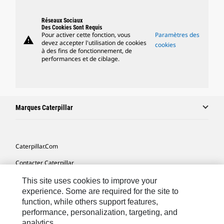
Réseaux Sociaux
Des Cookies Sont Requis
Pour activer cette fonction, vous
Paramètres des
warning
devez accepter l'utilisation de cookies
cookies
à des fins de fonctionnement, de
performances et de ciblage.
Marques Caterpillar
Caterpillar.com
Contacter Caterpillar
Mes Préférences Marketing
This site uses cookies to improve your
experience. Some are required for the site to
Plan Du Site
function, while others support features,
performance, personalization, targeting, and
Cookie Settings
analytics.