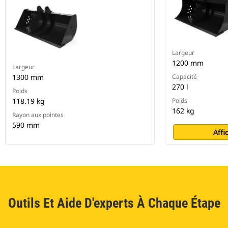
Largeur
1200 mm
Largeur
1300 mm
Capacité
270 l
Poids
118.19 kg
Poids
162 kg
Rayon aux pointes
590 mm
Affi
Outils Et Aide D'experts À Chaque Étape