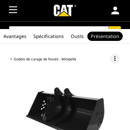
person
SEARCH
search
Avantages
Spécifications
Outils
Présentation
more_vert
Godets de curage de fossés - Minipelle