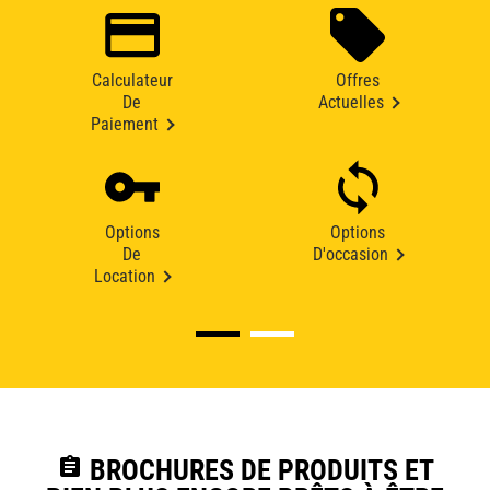
Calculateur
Offres
De
Actuelles
Paiement
Options
Options
De
D'occasion
Location
assignment
BROCHURES DE PRODUITS ET