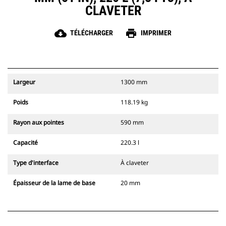
CLAVETER
cloud_download
print
TÉLÉCHARGER
IMPRIMER
Largeur
1300 mm
Poids
118.19 kg
Rayon aux pointes
590 mm
Capacité
220.3 l
Type d'interface
À claveter
Épaisseur de la lame de base
20 mm