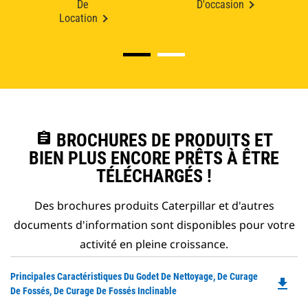
De
D'occasion
Location
assignment
BROCHURES DE PRODUITS ET
BIEN PLUS ENCORE PRÊTS À ÊTRE
TÉLÉCHARGÉS !
Des brochures produits Caterpillar et d'autres
documents d'information sont disponibles pour votre
activité en pleine croissance.
Do
Principales Caractéristiques Du Godet De Nettoyage, De Curage
file_download
P
De Fossés, De Curage De Fossés Inclinable
O