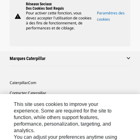
Réseaux Sociaux
Des Cookies Sont Requis
Pour activer cette fonction, vous
Paramètres des
warning
devez accepter l'utilisation de cookies
cookies
à des fins de fonctionnement, de
performances et de ciblage.
Marques Caterpillar
Caterpillar.com
Contacter Caterpillar
Mes Préférences Marketing
This site uses cookies to improve your
experience. Some are required for the site to
Plan Du Site
function, while others support features,
performance, personalization, targeting, and
Cookie Settings
analytics.
Mentions Légales
You can adjust your preferences anytime using