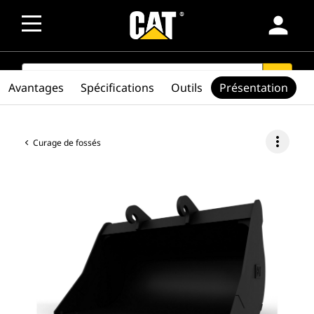
person
SEARCH
search
Avantages
Spécifications
Outils
Présentation
more_vert
Curage de fossés