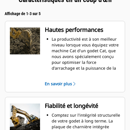
Affichage de 1-3 sur 5
Hautes performances
La productivité est à son meilleur
niveau lorsque vous équipez votre
machine Cat d'un godet Cat, que
nous avons spécialement conçu
pour optimiser la force
d'arrachage et la puissance de la
machine.
Le profil d'enveloppe à rayon
En savoir plus
double améliore le flux des
matières dans le godet. Le
dégagement de talon accru
garantit que le fond du godet ne
Fiabilité et longévité
frotte pas, ce qui réduit les coûts
d'entretien.
Comptez sur l'intégrité structurelle
La consommation de carburant est
de votre godet à long terme. La
maximale lors de l'excavation. Les
plaque de charnière intégrée