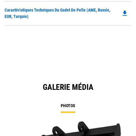
in
Do
Caractéristiques Techniques Du Godet De Pelle (AME, Russie,
a
file_download
P
EUR, Turquie)
N
O
Ta
in
a
N
Ta
GALERIE MÉDIA
PHOTOS