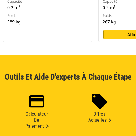
Capacité
Capacité
0.2 m³
0.2 m³
Poids
Poids
289 kg
267 kg
Affi
Outils Et Aide D'experts À Chaque Étape
Calculateur
Offres
De
Actuelles
Paiement