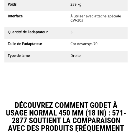
l'accouplement, toujours dans le
Poids
289 kg
champ de vision du conducteur.
Les attaches à accouplement par
Interface
À utiliser avec attache spéciale
axes Cat sont compatibles avec les
CW-20s
pelles hydrauliques à chaînes 311-
352 et toutes les pelles sur pneus.
Quantité de l'adaptateur
3
Des attaches à largeur de
tranchée sont également
Taille de l'adaptateur
Cat Advansys 70
disponibles.
Les équipements compatibles avec
Type de lame
Droite
le système d'attache spéciale CW
utilisent des charnières d'attache
rapide fixes. Les attaches spéciales
CW sont dotées d'un système de
fermeture par cale de verrouillage
pour assurer la fixation des
équipements.
Les attaches spéciales CW sont
DÉCOUVREZ COMMENT GODET À
disponibles pour toutes les pelles
USAGE NORMAL 450 MM (18 IN) : 571-
hydrauliques à chaines et sur
pneus.
2877 SOUTIENT LA COMPARAISON
AVEC DES PRODUITS FRÉQUEMMENT