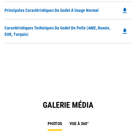
file_download
Do
Principales Caractéristiques Du Godet À Usage Normal
P
O
Do
Caractéristiques Techniques Du Godet De Pelle (AME, Russie,
in
file_download
P
EUR, Turquie)
a
O
N
in
Ta
a
N
Ta
GALERIE MÉDIA
PHOTOS
VUE À 360°