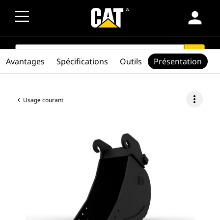
person
SEARCH
search
Avantages
Spécifications
Outils
Présentation
more_vert
Usage courant