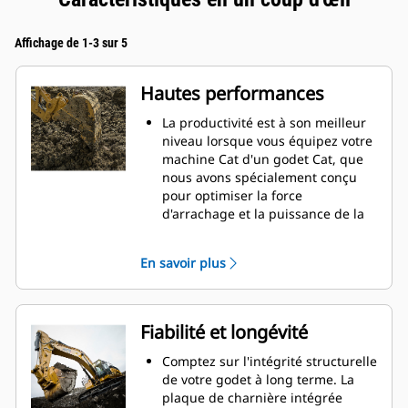
Affichage de 1-3 sur 5
Hautes performances
La productivité est à son meilleur
niveau lorsque vous équipez votre
machine Cat d'un godet Cat, que
nous avons spécialement conçu
pour optimiser la force
d'arrachage et la puissance de la
machine.
Le profil d'enveloppe à rayon
En savoir plus
double améliore le flux des
matières dans le godet. Le
dégagement de talon accru
garantit que le fond du godet ne
Fiabilité et longévité
frotte pas, ce qui réduit les coûts
d'entretien.
Comptez sur l'intégrité structurelle
La consommation de carburant est
de votre godet à long terme. La
maximale lors de l'excavation. Les
plaque de charnière intégrée