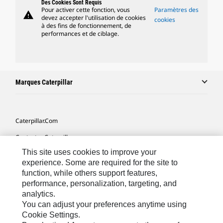
Des Cookies Sont Requis
Pour activer cette fonction, vous
Paramètres des
warning
devez accepter l'utilisation de cookies
cookies
à des fins de fonctionnement, de
performances et de ciblage.
Marques Caterpillar
Caterpillar.com
Contacter Caterpillar
This site uses cookies to improve your
Mes Préférences Marketing
experience. Some are required for the site to
Plan Du Site
function, while others support features,
performance, personalization, targeting, and
Cookie Settings
analytics.
Mentions Légales
You can adjust your preferences anytime using
Cookie Settings.
Confidentialité