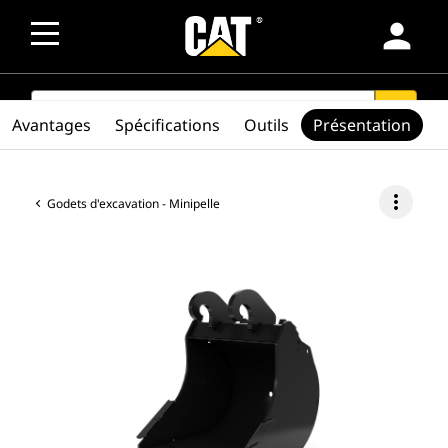
person
SEARCH
search
Avantages
Spécifications
Outils
Présentation
more_vert
Godets d'excavation - Minipelle