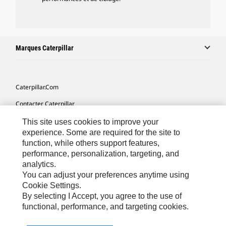
Marques Caterpillar
Caterpillar.com
Contacter Caterpillar
Mes Préférences Marketing
This site uses cookies to improve your
experience. Some are required for the site to
Plan Du Site
function, while others support features,
performance, personalization, targeting, and
Cookie Settings
analytics.
Mentions Légales
You can adjust your preferences anytime using
Cookie Settings.
Confidentialité
By selecting I Accept, you agree to the use of
functional, performance, and targeting cookies.