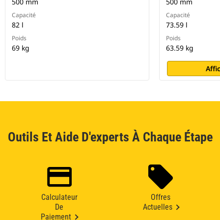
500 mm
500 mm
Capacité
Capacité
82 l
73.59 l
Poids
Poids
69 kg
63.59 kg
Affi
Outils Et Aide D'experts À Chaque Étape
Calculateur
Offres
De
Actuelles
Paiement