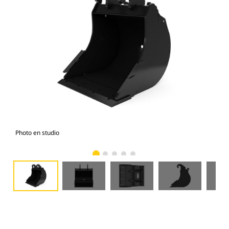
Photo en studio
Vue