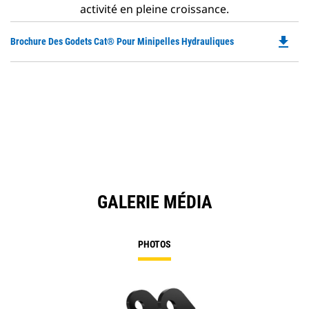
activité en pleine croissance.
file_download
Do
Brochure Des Godets Cat® Pour Minipelles Hydrauliques
P
O
in
a
N
Ta
GALERIE MÉDIA
PHOTOS