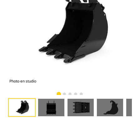
Photo en studio
Vue