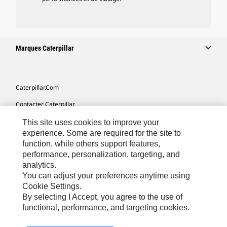
Marques Caterpillar
Caterpillar.com
Contacter Caterpillar
Mes Préférences Marketing
This site uses cookies to improve your
experience. Some are required for the site to
Plan Du Site
function, while others support features,
performance, personalization, targeting, and
Cookie Settings
analytics.
Mentions Légales
You can adjust your preferences anytime using
Cookie Settings.
Confidentialité
By selecting I Accept, you agree to the use of
functional, performance, and targeting cookies.