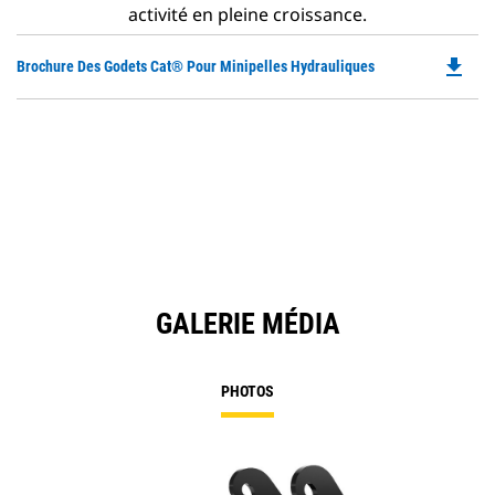
activité en pleine croissance.
file_download
Do
Brochure Des Godets Cat® Pour Minipelles Hydrauliques
P
O
in
a
N
Ta
GALERIE MÉDIA
PHOTOS