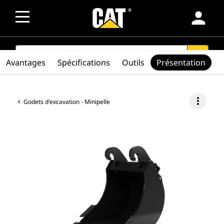
person
SEARCH
search
Avantages
Spécifications
Outils
Présentation
more_vert
Godets d'excavation - Minipelle