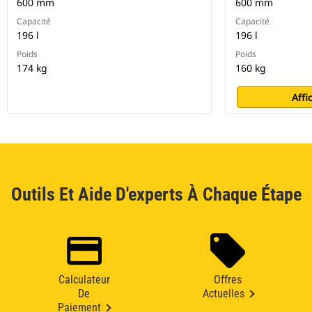
600 mm
600 mm
Capacité
Capacité
196 l
196 l
Poids
Poids
174 kg
160 kg
Affi
Outils Et Aide D'experts À Chaque Étape
Calculateur
Offres
De
Actuelles
Paiement