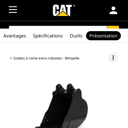
person
SEARCH
search
Avantages
Spécifications
Outils
Présentation
more_vert
Godets à roche extra-robustes - Minipelle