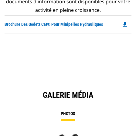
documents d'information sont disponibles pour votre
activité en pleine croissance.
file_download
Do
Brochure Des Godets Cat® Pour Minipelles Hydrauliques
P
O
in
a
N
Ta
GALERIE MÉDIA
PHOTOS