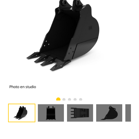
Photo en studio
Vue