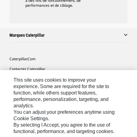
à des fins de fonctionnement, de
performances et de ciblage.
Marques Caterpillar
Caterpillar.com
Contacter Caterpillar
Mes Préférences Marketing
This site uses cookies to improve your
experience. Some are required for the site to
Plan Du Site
function, while others support features,
performance, personalization, targeting, and
Cookie Settings
analytics.
Mentions Légales
You can adjust your preferences anytime using
Cookie Settings.
Confidentialité
By selecting I Accept, you agree to the use of
functional, performance, and targeting cookies.