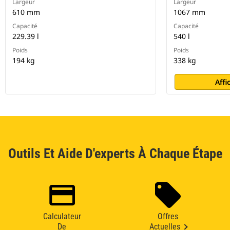
Largeur
Largeur
610 mm
1067 mm
Capacité
Capacité
229.39 l
540 l
Poids
Poids
194 kg
338 kg
Affi
Outils Et Aide D'experts À Chaque Étape
Calculateur
Offres
De
Actuelles