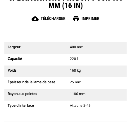
MM (16 IN)
cloud_download
print
TÉLÉCHARGER
IMPRIMER
Largeur
400 mm
Capacité
220 l
Poids
168 kg
Épaisseur de la lame de base
25 mm
Rayon aux pointes
1186 mm
Type d'interface
Attache S-45