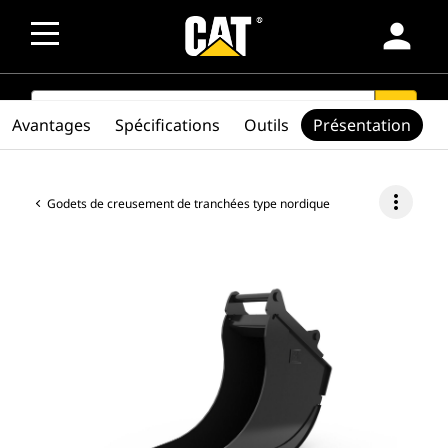
person
SEARCH
search
Avantages
Spécifications
Outils
Présentation
more_vert
Godets de creusement de tranchées type nordique