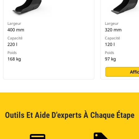
Largeur
Largeur
400 mm
320 mm
Capacité
Capacité
220 l
120 l
Poids
Poids
168 kg
97 kg
Affi
Outils Et Aide D'experts À Chaque Étape