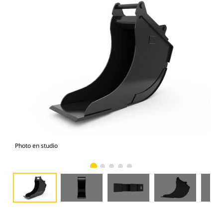
Photo en studio
Vue