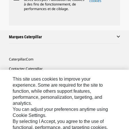
cookies
à des fins de fonctionnement, de
performances et de ciblage.
Marques Caterpillar
Caterpillar.com
Contacter Caterpillar
Mes Préférences Marketing
This site uses cookies to improve your
experience. Some are required for the site to
Plan Du Site
function, while others support features,
performance, personalization, targeting, and
Cookie Settings
analytics.
Mentions Légales
You can adjust your preferences anytime using
Cookie Settings.
Confidentialité
By selecting I Accept, you agree to the use of
functional, performance, and targeting cookies.