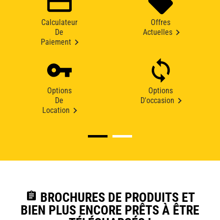
Calculateur
Offres
De
Actuelles
Paiement
Options
Options
De
D'occasion
Location
assignment
BROCHURES DE PRODUITS ET
BIEN PLUS ENCORE PRÊTS À ÊTRE