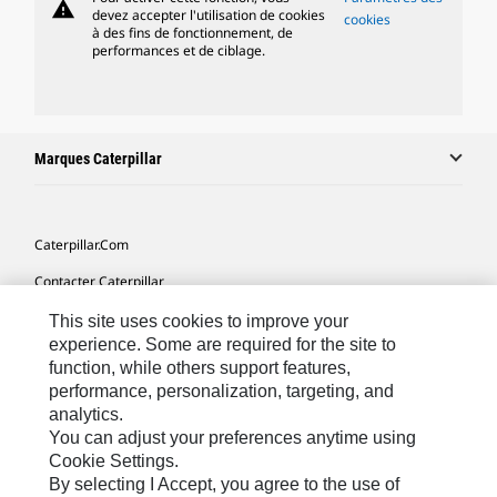
warning
devez accepter l'utilisation de cookies
cookies
à des fins de fonctionnement, de
performances et de ciblage.
Marques Caterpillar
Caterpillar.com
Contacter Caterpillar
Mes Préférences Marketing
This site uses cookies to improve your
experience. Some are required for the site to
Plan Du Site
function, while others support features,
performance, personalization, targeting, and
Cookie Settings
analytics.
Mentions Légales
You can adjust your preferences anytime using
Cookie Settings.
Confidentialité
By selecting I Accept, you agree to the use of