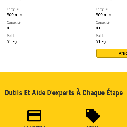
Largeur
Largeur
300 mm
300 mm
Capacité
Capacité
41 l
41 l
Poids
Poids
51 kg
51 kg
Affi
Outils Et Aide D'experts À Chaque Étape