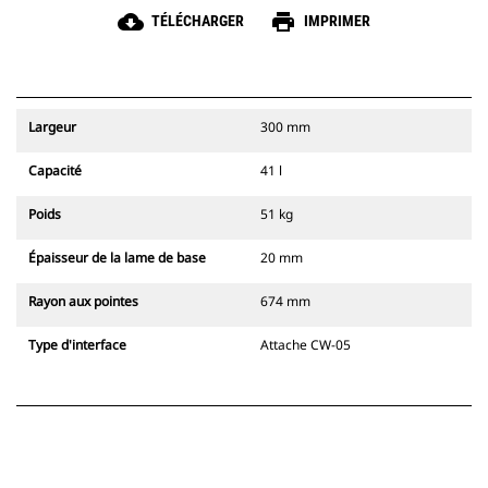
cloud_download
print
TÉLÉCHARGER
IMPRIMER
Largeur
300 mm
Capacité
41 l
Poids
51 kg
Épaisseur de la lame de base
20 mm
Rayon aux pointes
674 mm
Type d'interface
Attache CW-05