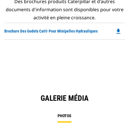
Des brochures produits Caterpillar et d'autres
documents d'information sont disponibles pour votre
activité en pleine croissance.
file_download
Do
Brochure Des Godets Cat® Pour Minipelles Hydrauliques
P
O
in
a
N
Ta
GALERIE MÉDIA
PHOTOS