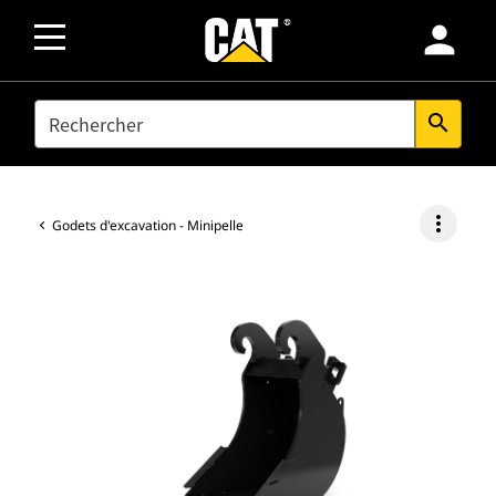
person
SEARCH
search
more_vert
Godets d'excavation - Minipelle