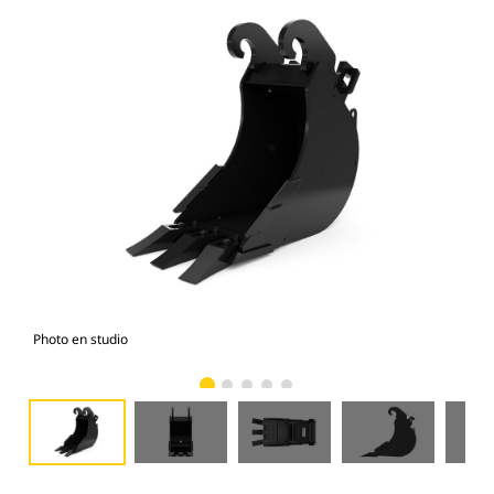
Photo en studio
Vue