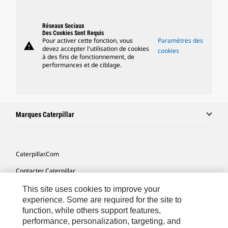
Réseaux Sociaux
Des Cookies Sont Requis
Pour activer cette fonction, vous
Paramètres des
warning
devez accepter l'utilisation de cookies
cookies
à des fins de fonctionnement, de
performances et de ciblage.
Marques Caterpillar
Caterpillar.com
Contacter Caterpillar
Mes Préférences Marketing
This site uses cookies to improve your
experience. Some are required for the site to
Plan Du Site
function, while others support features,
performance, personalization, targeting, and
Cookie Settings