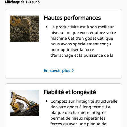
Affichage de 1-3 sur 5
Hautes performances
La productivité est à son meilleur
niveau lorsque vous équipez votre
machine Cat d'un godet Cat, que
nous avons spécialement conçu
pour optimiser la force
d'arrachage et la puissance de la
machine.
Le profil d'enveloppe à rayon
En savoir plus
double améliore le flux des
matières dans le godet. Le
dégagement de talon accru
garantit que le fond du godet ne
Fiabilité et longévité
frotte pas, ce qui réduit les coûts
d'entretien.
Comptez sur l'intégrité structurelle
La consommation de carburant est
de votre godet à long terme. La
maximale lors de l'excavation. Les
plaque de charnière intégrée
godets Cat sont conçus pour
permet de mieux répartir les
creuser dans les matériaux
forces qu'avec une plaque de