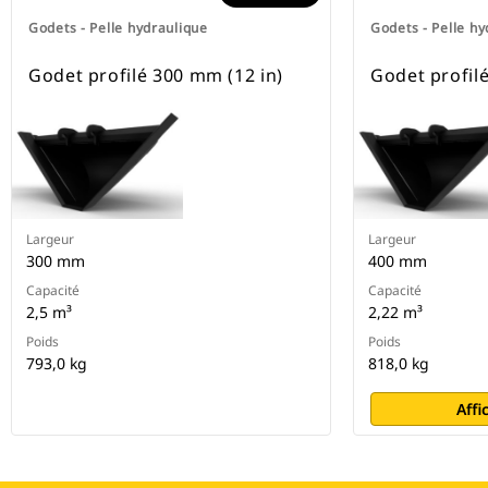
Godets - Pelle hydraulique
Godets - Pelle hy
Godet profilé 300 mm (12 in)
Godet profil
Largeur
Largeur
300 mm
400 mm
Capacité
Capacité
2,5 m³
2,22 m³
Poids
Poids
793,0 kg
818,0 kg
Affi