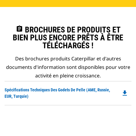
assignment
BROCHURES DE PRODUITS ET
BIEN PLUS ENCORE PRÊTS À ÊTRE
TÉLÉCHARGÉS !
Des brochures produits Caterpillar et d'autres
documents d'information sont disponibles pour votre
activité en pleine croissance.
Do
Spécifications Techniques Des Godets De Pelle (AME, Russie,
file_download
P
EUR, Turquie)
O
in
a
N
Ta