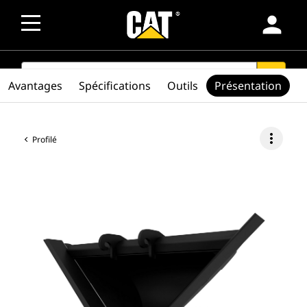
person
SEARCH
search
Avantages
Spécifications
Outils
Présentation
more_vert
Profilé