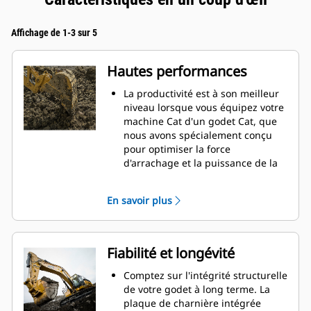
Affichage de 1-3 sur 5
Hautes performances
La productivité est à son meilleur
niveau lorsque vous équipez votre
machine Cat d'un godet Cat, que
nous avons spécialement conçu
pour optimiser la force
d'arrachage et la puissance de la
machine.
Le profil d'enveloppe à rayon
En savoir plus
double améliore le flux des
matières dans le godet. Le
dégagement de talon accru
garantit que le fond du godet ne
Fiabilité et longévité
frotte pas, ce qui réduit les coûts
d'entretien.
Comptez sur l'intégrité structurelle
La consommation de carburant est
de votre godet à long terme. La
maximale lors de l'excavation. Les
plaque de charnière intégrée