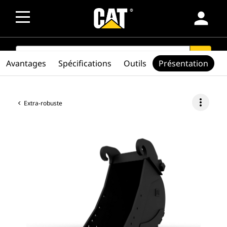
person
SEARCH
search
Avantages
Spécifications
Outils
Présentation
more_vert
Extra-robuste