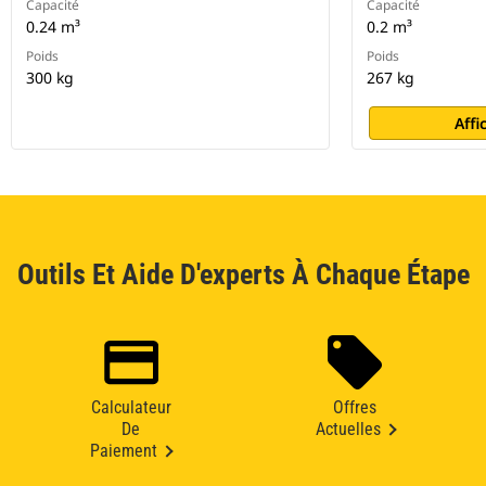
Capacité
Capacité
0.24 m³
0.2 m³
Poids
Poids
300 kg
267 kg
Affi
Outils Et Aide D'experts À Chaque Étape
Calculateur
Offres
De
Actuelles
Paiement