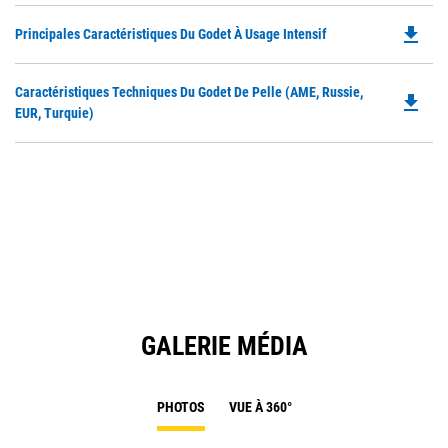
file_download
Do
Principales Caractéristiques Du Godet À Usage Intensif
P
O
Do
Caractéristiques Techniques Du Godet De Pelle (AME, Russie,
in
file_download
P
EUR, Turquie)
a
O
N
in
Ta
a
N
Ta
GALERIE MÉDIA
PHOTOS
VUE À 360°