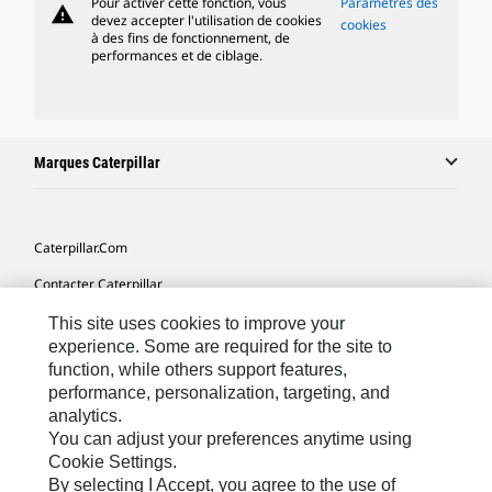
Pour activer cette fonction, vous
Paramètres des
warning
devez accepter l'utilisation de cookies
cookies
à des fins de fonctionnement, de
performances et de ciblage.
Marques Caterpillar
Caterpillar.com
Contacter Caterpillar
Mes Préférences Marketing
This site uses cookies to improve your
experience. Some are required for the site to
Plan Du Site
function, while others support features,
performance, personalization, targeting, and
Cookie Settings
analytics.
Mentions Légales
You can adjust your preferences anytime using
Cookie Settings.
Confidentialité
By selecting I Accept, you agree to the use of