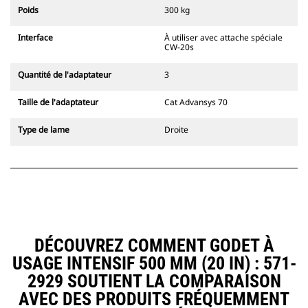
l'accouplement, toujours dans le
Poids
300 kg
champ de vision du conducteur.
Les attaches à accouplement par
Interface
À utiliser avec attache spéciale
axes Cat sont compatibles avec les
CW-20s
pelles hydrauliques à chaînes 311-
352 et toutes les pelles sur pneus.
Quantité de l'adaptateur
3
Des attaches à largeur de
tranchée sont également
Taille de l'adaptateur
Cat Advansys 70
disponibles.
Les équipements compatibles avec
Type de lame
Droite
le système d'attache spéciale CW
utilisent des charnières d'attache
rapide fixes. Les attaches spéciales
CW sont dotées d'un système de
fermeture par cale de verrouillage
pour assurer la fixation des
équipements.
Les attaches spéciales CW sont
DÉCOUVREZ COMMENT GODET À
disponibles pour toutes les pelles
USAGE INTENSIF 500 MM (20 IN) : 571-
hydrauliques à chaines et sur
pneus.
2929 SOUTIENT LA COMPARAISON
AVEC DES PRODUITS FRÉQUEMMENT