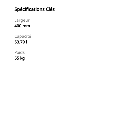
Spécifications Clés
Largeur
400 mm
Capacité
53.79 l
Poids
55 kg
Acheter Maintenant
Demander Un Devis