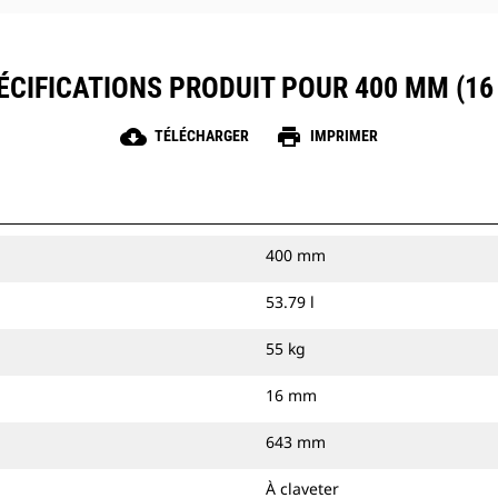
ÉCIFICATIONS PRODUIT POUR 400 MM (16 
cloud_download
print
TÉLÉCHARGER
IMPRIMER
400 mm
53.79 l
55 kg
16 mm
643 mm
À claveter