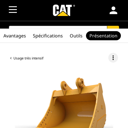
person
SEARCH
search
Avantages
Spécifications
Outils
Présentation
more_vert
Usage très intensif