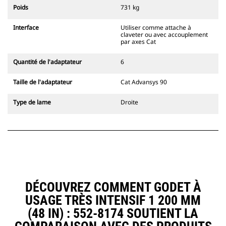
l'accouplement, toujours dans le
Poids
731 kg
champ de vision du conducteur.
Les attaches à accouplement par
Interface
Utiliser comme attache à
axes Cat sont compatibles avec les
claveter ou avec accouplement
pelles hydrauliques à chaînes 311-
par axes Cat
352 et toutes les pelles sur pneus.
Des attaches à largeur de
Quantité de l'adaptateur
6
tranchée sont également
disponibles.
Taille de l'adaptateur
Cat Advansys 90
Les équipements compatibles avec
le système d'attache spéciale CW
Type de lame
Droite
utilisent des charnières d'attache
rapide fixes. Les attaches spéciales
CW sont dotées d'un système de
fermeture par cale de verrouillage
pour assurer la fixation des
équipements.
Les attaches spéciales CW sont
disponibles pour toutes les pelles
DÉCOUVREZ COMMENT GODET À
hydrauliques à chaines et sur
USAGE TRÈS INTENSIF 1 200 MM
pneus.
(48 IN) : 552-8174 SOUTIENT LA