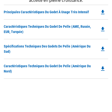
activité en pleine croissance.
file_download
Do
Principales Caractéristiques Du Godet À Usage Très Intensif
P
O
Do
Caractéristiques Techniques Du Godet De Pelle (AME, Russie,
in
file_download
P
EUR, Turquie)
a
O
N
in
Ta
Do
Spécifications Techniques Des Godets De Pelle (Amérique Du
a
file_download
P
Sud)
N
O
Ta
in
Do
Caractéristiques Techniques Du Godet De Pelle (Amérique Du
a
file_download
P
Nord)
N
O
Ta
in
a
N
Ta