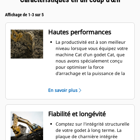
Affichage de 1-3 sur 5
Hautes performances
La productivité est à son meilleur
niveau lorsque vous équipez votre
machine Cat d'un godet Cat, que
nous avons spécialement conçu
pour optimiser la force
d'arrachage et la puissance de la
machine.
Le profil d'enveloppe à rayon
En savoir plus
double améliore le flux des
matières dans le godet. Le
dégagement de talon accru
garantit que le fond du godet ne
Fiabilité et longévité
frotte pas, ce qui réduit les coûts
d'entretien.
Comptez sur l'intégrité structurelle
La consommation de carburant est
de votre godet à long terme. La
maximale lors de l'excavation. Les
plaque de charnière intégrée