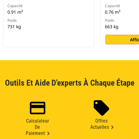
Capacité
Capacité
0.91 m³
0.76 m³
Poids
Poids
731 kg
663 kg
Affi
Outils Et Aide D'experts À Chaque Étape
Calculateur
Offres
De
Actuelles
Paiement