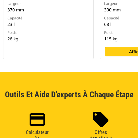
Largeur
Largeur
370 mm
300 mm
Capacité
Capacité
23 l
68 l
Poids
Poids
26 kg
115 kg
Affi
Outils Et Aide D'experts À Chaque Étape
Calculateur
Offres