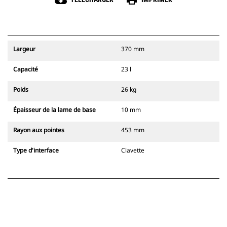
cloud_download
print
Largeur
370 mm
Capacité
23 l
Poids
26 kg
Épaisseur de la lame de base
10 mm
Rayon aux pointes
453 mm
Type d'interface
Clavette