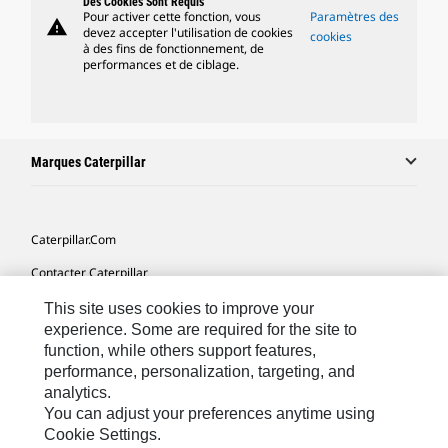
Des Cookies Sont Requis
Pour activer cette fonction, vous
Paramètres des
warning
devez accepter l'utilisation de cookies
cookies
à des fins de fonctionnement, de
performances et de ciblage.
Marques Caterpillar
Caterpillar.com
Contacter Caterpillar
Mes Préférences Marketing
This site uses cookies to improve your
experience. Some are required for the site to
Plan Du Site
function, while others support features,
performance, personalization, targeting, and
Cookie Settings
analytics.
Mentions Légales
You can adjust your preferences anytime using
Cookie Settings.
Confidentialité