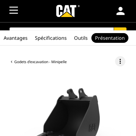
person
SEARCH
search
Avantages
Spécifications
Outils
Présentation
more_vert
Godets d'excavation - Minipelle