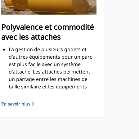
Polyvalence et commodité
avec les attaches
La gestion de plusieurs godets et
d'autres équipements pour un parc
est plus facile avec un système
d'attache. Les attaches permettent
un partage entre les machines de
taille similaire et les équipements
peuvent être changés en quelques
secondes sans quitter la sécurité de
En savoir plus
la cabine.
Les godets pouvant être fixés
directement sur la machine sont
également compatibles avec les
attaches à accouplement par axes