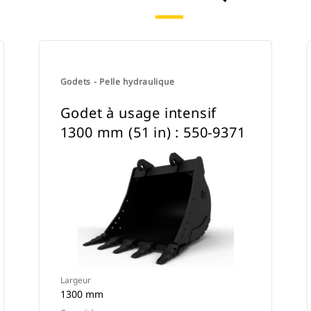
ou l'utiliser avec une attache à
accouplement par axes Cat ou une
attache spéciale CW.
Godets - Pelle hydraulique
Godet à usage intensif
1300 mm (51 in) : 550-9371
Largeur
1300 mm