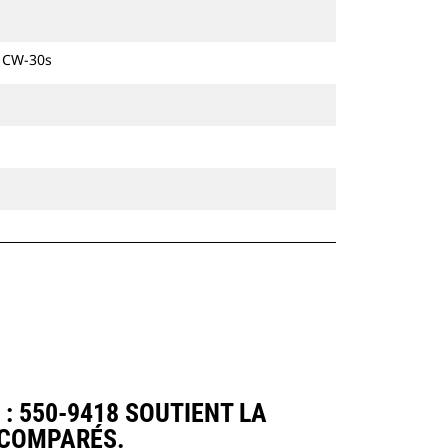
hydrauliques à chaines et sur pneus.
e CW-30s
: 550-9418 SOUTIENT LA
 COMPARÉS.