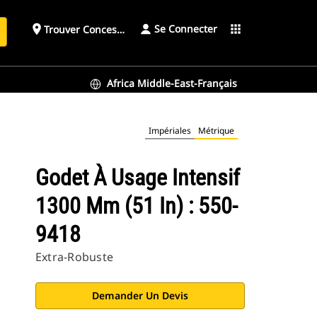
Se Connecter
place
apps
Trouver Concessionnaire
h
Africa Middle-East-Français
Impériales
Métrique
Godet À Usage Intensif
1300 Mm (51 In) : 550-
9418
Extra-Robuste
Demander Un Devis