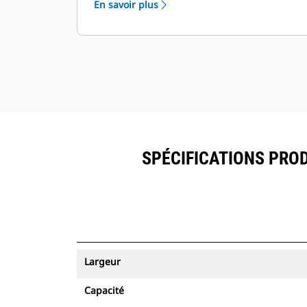
En savoir plus
ressources peuvent être visualisés
®
dans VisionLink
avec les
équipements dotés de Product Link
™
.
Sécurisez vos ressources. Les godets
équipés du système de suivi des
ressources envoient une alerte s'ils
quittent les limites d'un site, faciles à
définir.
SPÉCIFICATIONS PROD
Largeur
Capacité