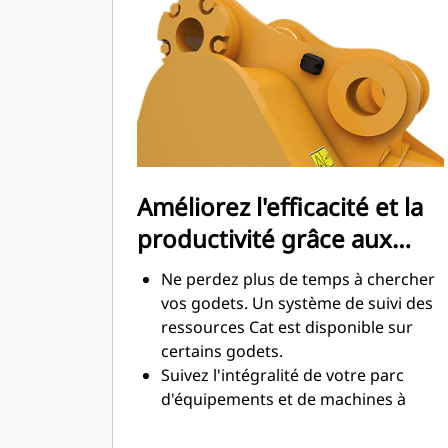
maximale lors de l'excavation. Les
godets Cat sont conçus pour creuser
dans les matériaux rapidement afin
d'améliorer l'efficacité de
fonctionnement globale de votre
machine.
Chargez plus de matière plus
rapidement. La forme et les barres
Améliorez l'efficacité et la
latérales du godet permettent une
productivité grâce aux
rétention optimale des matériaux
dans le godet à chaque charge.
technologies Cat Connect
Ne perdez plus de temps à chercher
intégrées
vos godets. Un système de suivi des
ressources Cat est disponible sur
certains godets.
Suivez l'intégralité de votre parc
d'équipements et de machines à
partir d'une seule source. Les godets
équipés du système de suivi des