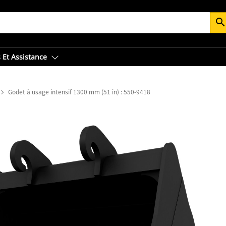
searc
 Et Assistance
Godet à usage intensif 1300 mm (51 in) : 550-9418