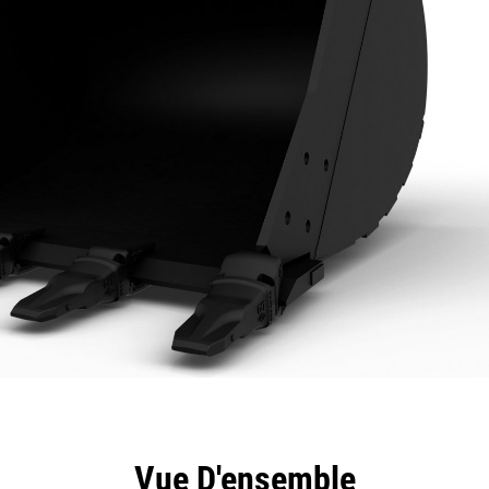
ntages
Spécifications
Outils
Présentation
Vue D'ensemble