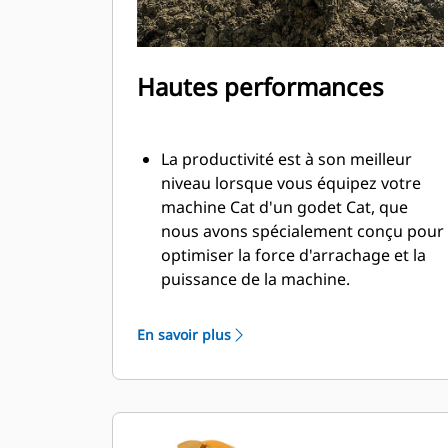
Hautes performances
La productivité est à son meilleur
niveau lorsque vous équipez votre
machine Cat d'un godet Cat, que
nous avons spécialement conçu pour
optimiser la force d'arrachage et la
puissance de la machine.
Le profil d'enveloppe à rayon double
améliore le flux des matières dans le
En savoir plus
godet. Le dégagement de talon accru
garantit que le fond du godet ne
frotte pas, ce qui réduit les coûts
d'entretien.
La consommation de carburant est