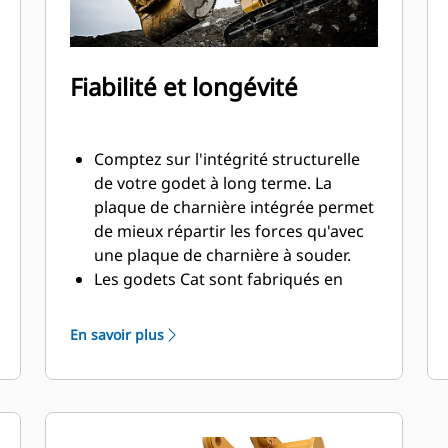
Fiabilité et longévité
Comptez sur l'intégrité structurelle
de votre godet à long terme. La
plaque de charnière intégrée permet
de mieux répartir les forces qu'avec
une plaque de charnière à souder.
Les godets Cat sont fabriqués en
acier d'une grande robustelle et sont
résistants à l'abrasion, en particulier
En savoir plus
dans les zones d'usure excessive.
Avec les outils d'attaque du sol Cat
(GET), protégez les zones d'usure
excessive les plus importantes de
votre godet lorsqu'il entre en contact