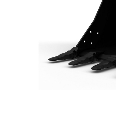
Godet À Usage Intensif 1300 Mm (51 In) : 550-9418
Ava
Modifier le modèle