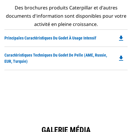
Des brochures produits Caterpillar et d'autres
documents d'information sont disponibles pour votre
activité en pleine croissance.
file_download
Do
Principales Caractéristiques Du Godet À Usage Intensif
P
O
Do
Caractéristiques Techniques Du Godet De Pelle (AME, Russie,
in
file_download
P
EUR, Turquie)
a
O
N
in
Ta
a
N
Ta
GALERIE MÉDIA