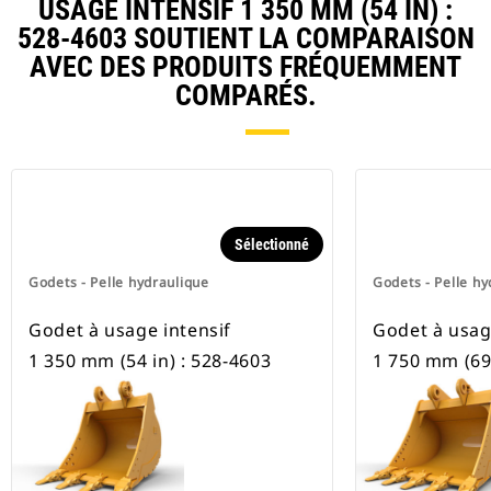
USAGE INTENSIF 1 350 MM (54 IN) :
pneus.
528-4603 SOUTIENT LA COMPARAISON
AVEC DES PRODUITS FRÉQUEMMENT
COMPARÉS.
Sélectionné
Godets - Pelle hydraulique
Godets - Pelle hy
Godet à usage intensif
Godet à usag
1 350 mm (54 in) : 528-4603
1 750 mm (69 