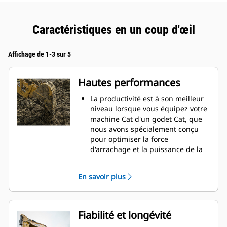
Caractéristiques en un coup d'œil
Affichage de 1-3 sur 5
Hautes performances
La productivité est à son meilleur
niveau lorsque vous équipez votre
machine Cat d'un godet Cat, que
nous avons spécialement conçu
pour optimiser la force
d'arrachage et la puissance de la
machine.
Le profil d'enveloppe à rayon
En savoir plus
double améliore le flux des
matières dans le godet. Le
dégagement de talon accru
garantit que le fond du godet ne
Fiabilité et longévité
frotte pas, ce qui réduit les coûts