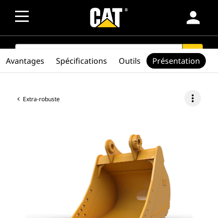
person
SEARCH
search
Avantages
Spécifications
Outils
Présentation
more_vert
Extra-robuste