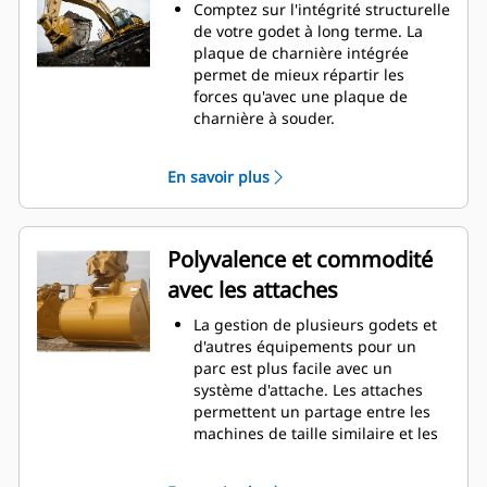
d'entretien.
Comptez sur l'intégrité structurelle
La consommation de carburant est
de votre godet à long terme. La
maximale lors de l'excavation. Les
plaque de charnière intégrée
godets Cat sont conçus pour
permet de mieux répartir les
creuser dans les matériaux
forces qu'avec une plaque de
rapidement afin d'améliorer
charnière à souder.
l'efficacité de fonctionnement
Les godets Cat sont fabriqués en
globale de votre machine.
acier d'une grande robustesse et
En savoir plus
Chargez plus de matière plus
sont résistants à l'abrasion, en
rapidement. La forme et les barres
particulier dans les zones d'usure
latérales du godet permettent une
excessive.
rétention optimale des matériaux
Avec les outils d'attaque du sol Cat
Polyvalence et commodité
dans le godet à chaque charge.
(GET), protégez les zones d'usure
avec les attaches
excessive les plus importantes de
votre godet lorsqu'il entre en
La gestion de plusieurs godets et
contact avec les matériaux.
d'autres équipements pour un
Avec les outils d'attaque du sol
parc est plus facile avec un
Cat
Advansys
(GET), augmentez
®
™
système d'attache. Les attaches
la productivité pour les
permettent un partage entre les
applications exigeantes, facilitez la
machines de taille similaire et les
pénétration dans les tas et
équipements peuvent être
réduisez les temps de cycle.
changés en quelques secondes