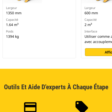
Largeur
Largeur
1350 mm
600 mm
Capacité
Capacité
1.64 m³
2 m³
Poids
Interface
1394 kg
Utiliser comme a
avec accoupleme
Affi
Outils Et Aide D'experts À Chaque Étape