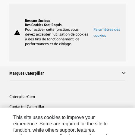
Réseaux Sociaux
Des Cookies Sont Requis
Pour activer cette fonction, vous
Paramètres des
warning
devez accepter l'utilisation de cookies
cookies
à des fins de fonctionnement, de
performances et de ciblage.
Marques Caterpillar
Caterpillar.com
Contacter Caterpillar
Mes Préférences Marketing
This site uses cookies to improve your
experience. Some are required for the site to
Plan Du Site
function, while others support features,