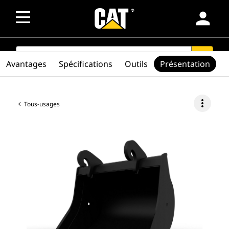
person
SEARCH
search
Avantages
Spécifications
Outils
Présentation
more_vert
Tous-usages