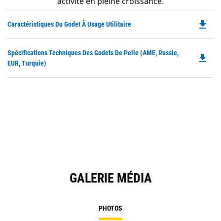
activité en pleine croissance.
file_download
Do
Caractéristiques Du Godet À Usage Utilitaire
P
O
Do
Spécifications Techniques Des Godets De Pelle (AME, Russie,
in
file_download
P
EUR, Turquie)
a
O
N
in
Ta
a
N
Ta
GALERIE MÉDIA
PHOTOS