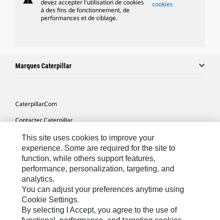
devez accepter l'utilisation de cookies
cookies
à des fins de fonctionnement, de
performances et de ciblage.
Marques Caterpillar
Caterpillar.com
Contacter Caterpillar
Mes Préférences Marketing
This site uses cookies to improve your
experience. Some are required for the site to
Plan Du Site
function, while others support features,
performance, personalization, targeting, and
Cookie Settings
analytics.
Mentions Légales
You can adjust your preferences anytime using
Cookie Settings.
Confidentialité
By selecting I Accept, you agree to the use of