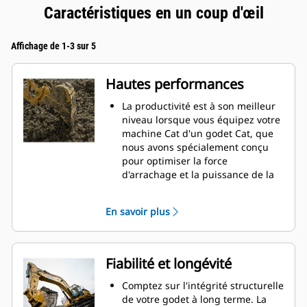
Caractéristiques en un coup d'œil
Affichage de 1-3 sur 5
Hautes performances
La productivité est à son meilleur
niveau lorsque vous équipez votre
machine Cat d'un godet Cat, que
nous avons spécialement conçu
pour optimiser la force
d'arrachage et la puissance de la
machine.
Le profil d'enveloppe à rayon
En savoir plus
double améliore le flux des
matières dans le godet. Le
dégagement de talon accru
garantit que le fond du godet ne
Fiabilité et longévité
frotte pas, ce qui réduit les coûts
d'entretien.
Comptez sur l'intégrité structurelle
La consommation de carburant est
de votre godet à long terme. La