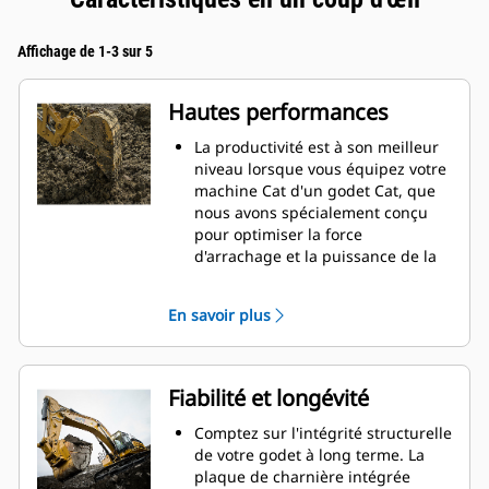
Affichage de 1-3 sur 5
Hautes performances
La productivité est à son meilleur
niveau lorsque vous équipez votre
machine Cat d'un godet Cat, que
nous avons spécialement conçu
pour optimiser la force
d'arrachage et la puissance de la
machine.
Le profil d'enveloppe à rayon
En savoir plus
double améliore le flux des
matières dans le godet. Le
dégagement de talon accru
garantit que le fond du godet ne
Fiabilité et longévité
frotte pas, ce qui réduit les coûts
d'entretien.
Comptez sur l'intégrité structurelle
La consommation de carburant est
de votre godet à long terme. La
maximale lors de l'excavation. Les
plaque de charnière intégrée