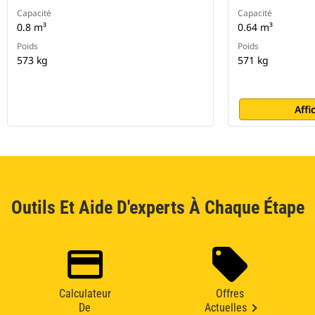
Capacité
Capacité
0.8 m³
0.64 m³
Poids
Poids
573 kg
571 kg
Affi
Outils Et Aide D'experts À Chaque Étape
Calculateur
Offres
De
Actuelles