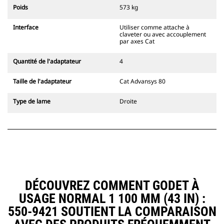
l'accouplement, toujours dans le
Poids
573 kg
champ de vision du conducteur.
Les attaches à accouplement par
Interface
Utiliser comme attache à
axes Cat sont compatibles avec les
claveter ou avec accouplement
pelles hydrauliques à chaînes 311-
par axes Cat
352 et toutes les pelles sur pneus.
Des attaches à largeur de
Quantité de l'adaptateur
4
tranchée sont également
disponibles.
Taille de l'adaptateur
Cat Advansys 80
Les équipements compatibles avec
le système d'attache spéciale CW
Type de lame
Droite
utilisent des charnières d'attache
rapide fixes. Les attaches spéciales
CW sont dotées d'un système de
fermeture par cale de verrouillage
pour assurer la fixation des
équipements.
Les attaches spéciales CW sont
disponibles pour toutes les pelles
DÉCOUVREZ COMMENT GODET À
hydrauliques à chaines et sur
USAGE NORMAL 1 100 MM (43 IN) :
pneus.
550-9421 SOUTIENT LA COMPARAISON