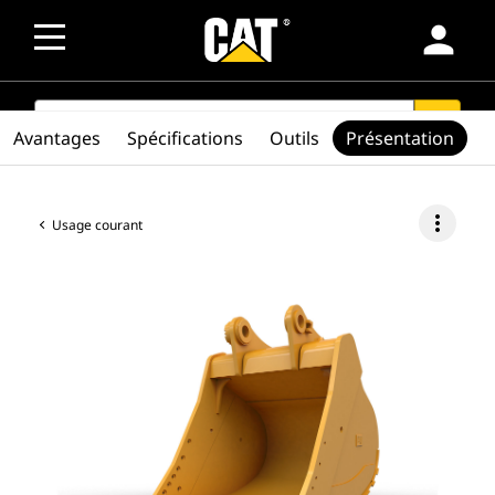
person
SEARCH
search
Avantages
Spécifications
Outils
Présentation
more_vert
Usage courant