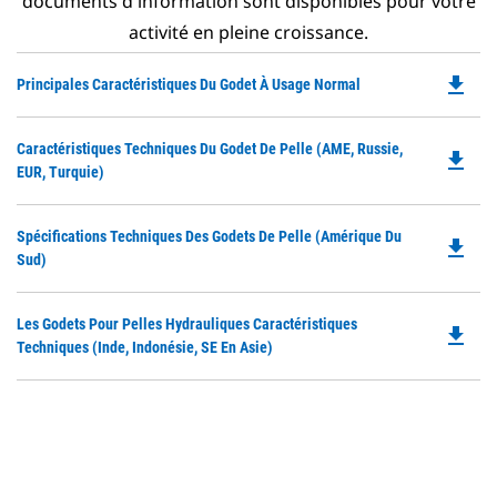
documents d'information sont disponibles pour votre
activité en pleine croissance.
file_download
Do
Principales Caractéristiques Du Godet À Usage Normal
P
O
Do
Caractéristiques Techniques Du Godet De Pelle (AME, Russie,
in
file_download
P
EUR, Turquie)
a
O
N
in
Ta
Do
Spécifications Techniques Des Godets De Pelle (Amérique Du
a
file_download
P
Sud)
N
O
Ta
in
Do
Les Godets Pour Pelles Hydrauliques Caractéristiques
a
file_download
P
Techniques (Inde, Indonésie, SE En Asie)
N
O
Ta
in
a
N
Ta