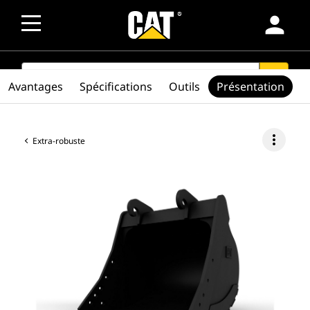
person
SEARCH
search
Avantages
Spécifications
Outils
Présentation
more_vert
Extra-robuste