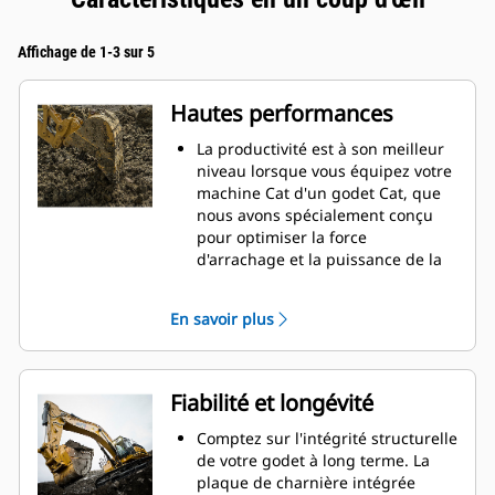
Affichage de 1-3 sur 5
Hautes performances
La productivité est à son meilleur
niveau lorsque vous équipez votre
machine Cat d'un godet Cat, que
nous avons spécialement conçu
pour optimiser la force
d'arrachage et la puissance de la
machine.
Le profil d'enveloppe à rayon
En savoir plus
double améliore le flux des
matières dans le godet. Le
dégagement de talon accru
garantit que le fond du godet ne
Fiabilité et longévité
frotte pas, ce qui réduit les coûts
d'entretien.
Comptez sur l'intégrité structurelle
La consommation de carburant est
de votre godet à long terme. La
maximale lors de l'excavation. Les
plaque de charnière intégrée