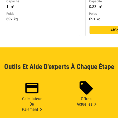
Capacité
Capacité
1 m³
0.83 m³
Poids
Poids
697 kg
651 kg
Affi
Outils Et Aide D'experts À Chaque Étape
Calculateur
Offres
De
Actuelles
Paiement