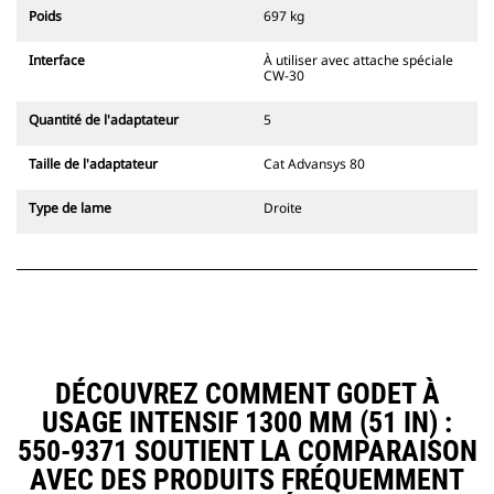
l'accouplement, toujours dans le
Poids
697 kg
champ de vision du conducteur.
Les attaches à accouplement par
Interface
À utiliser avec attache spéciale
axes Cat sont compatibles avec les
CW-30
pelles hydrauliques à chaînes 311-
352 et toutes les pelles sur pneus.
Quantité de l'adaptateur
5
Des attaches à largeur de
tranchée sont également
Taille de l'adaptateur
Cat Advansys 80
disponibles.
Les équipements compatibles avec
Type de lame
Droite
le système d'attache spéciale CW
utilisent des charnières d'attache
rapide fixes. Les attaches spéciales
CW sont dotées d'un système de
fermeture par cale de verrouillage
pour assurer la fixation des
équipements.
Les attaches spéciales CW sont
DÉCOUVREZ COMMENT GODET À
disponibles pour toutes les pelles
USAGE INTENSIF 1300 MM (51 IN) :
hydrauliques à chaines et sur
pneus.
550-9371 SOUTIENT LA COMPARAISON
AVEC DES PRODUITS FRÉQUEMMENT