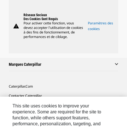
Réseaux Sociaux
Des Cookies Sont Requis
Pour activer cette fonction, vous
Paramètres des
warning
devez accepter l'utilisation de cookies
cookies
à des fins de fonctionnement, de
performances et de ciblage.
Marques Caterpillar
Caterpillar.com
Contacter Caterpillar
Mes Préférences Marketing
This site uses cookies to improve your
experience. Some are required for the site to
Plan Du Site
function, while others support features,
performance, personalization, targeting, and
Cookie Settings