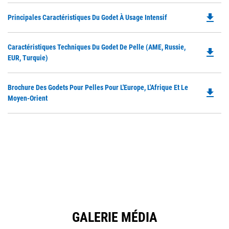
file_download
Do
Principales Caractéristiques Du Godet À Usage Intensif
P
O
Do
Caractéristiques Techniques Du Godet De Pelle (AME, Russie,
in
file_download
P
EUR, Turquie)
a
O
N
in
Ta
Do
Brochure Des Godets Pour Pelles Pour L'Europe, L'Afrique Et Le
a
file_download
P
Moyen-Orient
N
O
Ta
in
a
N
Ta
GALERIE MÉDIA