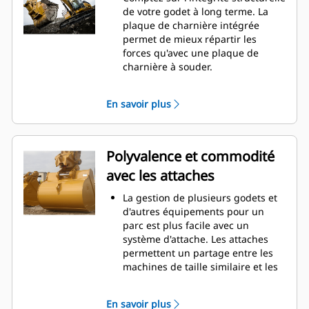
La consommation de carburant est
de votre godet à long terme. La
maximale lors de l'excavation. Les
plaque de charnière intégrée
godets Cat sont conçus pour
permet de mieux répartir les
creuser dans les matériaux
forces qu'avec une plaque de
rapidement afin d'améliorer
charnière à souder.
l'efficacité de fonctionnement
Les godets Cat sont fabriqués en
globale de votre machine.
acier d'une grande robustelle et
En savoir plus
Chargez plus de matière plus
sont résistants à l'abrasion, en
rapidement. La forme et les barres
particulier dans les zones d'usure
latérales du godet permettent une
excessive.
rétention optimale des matériaux
Avec les outils d'attaque du sol Cat
Polyvalence et commodité
dans le godet à chaque charge.
(GET), protégez les zones d'usure
avec les attaches
excessive les plus importantes de
votre godet lorsqu'il entre en
La gestion de plusieurs godets et
contact avec les matériaux.
d'autres équipements pour un
Avec les outils d'attaque du sol
parc est plus facile avec un
Cat
Advansys
(GET), augmentez
®
™
système d'attache. Les attaches
la productivité pour les
permettent un partage entre les
applications exigeantes, facilitez la
machines de taille similaire et les
pénétration dans les tas et
équipements peuvent être
réduisez les temps de cycle.
changés en quelques secondes
Fixez et retirez les pointes en un
En savoir plus
sans quitter la sécurité de la