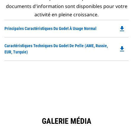
documents d'information sont disponibles pour votre
activité en pleine croissance.
file_download
Do
Principales Caractéristiques Du Godet À Usage Normal
P
O
Do
Caractéristiques Techniques Du Godet De Pelle (AME, Russie,
in
file_download
P
EUR, Turquie)
a
O
N
in
Ta
a
N
Ta
GALERIE MÉDIA