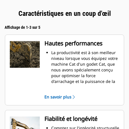
Caractéristiques en un coup d'œil
Affichage de 1-3 sur 5
Hautes performances
La productivité est à son meilleur
niveau lorsque vous équipez votre
machine Cat d'un godet Cat, que
nous avons spécialement conçu
pour optimiser la force
d'arrachage et la puissance de la
machine.
Le profil d'enveloppe à rayon
En savoir plus
double améliore le flux des
matières dans le godet. Le
dégagement de talon accru
garantit que le fond du godet ne
Fiabilité et longévité
frotte pas, ce qui réduit les coûts
d'entretien.
Comptez sur l'intégrité structurelle