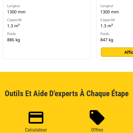
Largeur
Largeur
1300 mm
1300 mm
Capacité
Capacité
1.3 m³
1.3 m³
Poids
Poids
886 kg
847 kg
Affi
Outils Et Aide D'experts À Chaque Étape
Calculateur
Offres