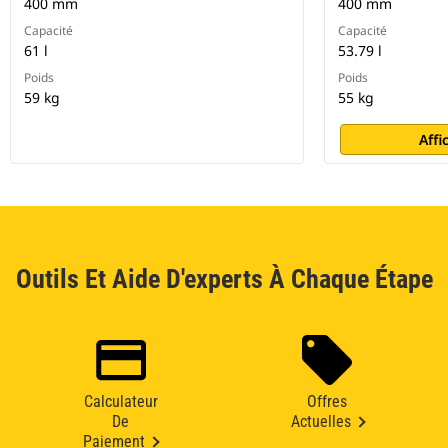
400 mm
400 mm
Capacité
Capacité
61 l
53.79 l
Poids
Poids
59 kg
55 kg
Affi
Outils Et Aide D'experts À Chaque Étape
Calculateur
Offres
De
Actuelles
Paiement