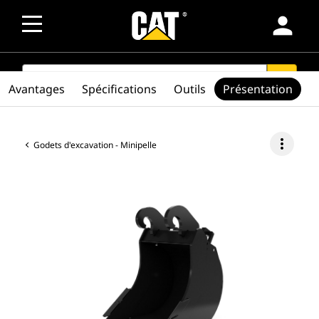
person
SEARCH
search
Avantages
Spécifications
Outils
Présentation
more_vert
Godets d'excavation - Minipelle