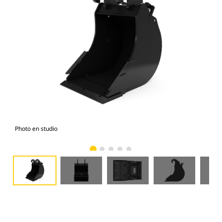
Photo en studio
Vue