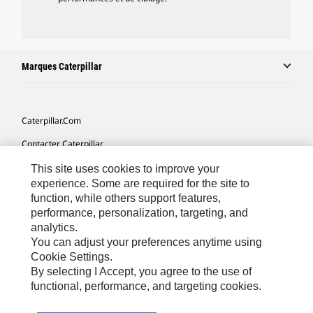
Marques Caterpillar
Caterpillar.com
Contacter Caterpillar
Mes Préférences Marketing
This site uses cookies to improve your
experience. Some are required for the site to
Plan Du Site
function, while others support features,
performance, personalization, targeting, and
Cookie Settings
analytics.
Mentions Légales
You can adjust your preferences anytime using
Cookie Settings.
Confidentialité
By selecting I Accept, you agree to the use of
functional, performance, and targeting cookies.