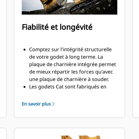
Fiabilité et longévité
Comptez sur l'intégrité structurelle
de votre godet à long terme. La
plaque de charnière intégrée permet
de mieux répartir les forces qu'avec
une plaque de charnière à souder.
Les godets Cat sont fabriqués en
acier d'une grande robustesse et
sont résistants à l'abrasion, en
En savoir plus
particulier dans les zones d'usure
excessive.
Avec les outils d'attaque du sol Cat
(GET), protégez les zones d'usure
excessive les plus importantes de