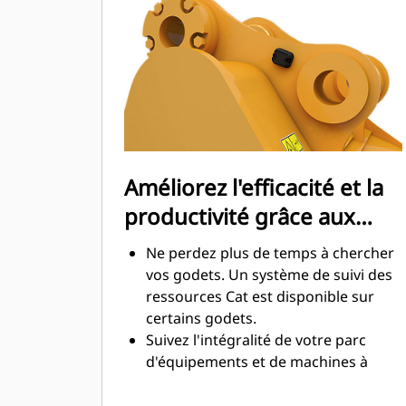
maximale lors de l'excavation. Les
godets Cat sont conçus pour creuser
dans les matériaux rapidement afin
d'améliorer l'efficacité de
fonctionnement globale de votre
machine.
Chargez plus de matière plus
rapidement. La forme et les barres
Améliorez l'efficacité et la
latérales du godet permettent une
productivité grâce aux
rétention optimale des matériaux
dans le godet à chaque charge.
technologies Cat Connect
Ne perdez plus de temps à chercher
intégrées
vos godets. Un système de suivi des
ressources Cat est disponible sur
certains godets.
Suivez l'intégralité de votre parc
d'équipements et de machines à
partir d'une seule source. Les godets
équipés du système de suivi des