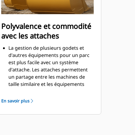
Polyvalence et commodité
avec les attaches
La gestion de plusieurs godets et
d'autres équipements pour un parc
est plus facile avec un système
d'attache. Les attaches permettent
un partage entre les machines de
taille similaire et les équipements
peuvent être changés en quelques
secondes sans quitter la sécurité de
En savoir plus
la cabine.
Les godets pouvant être fixés
directement sur la machine sont
également compatibles avec les
attaches à accouplement par axes