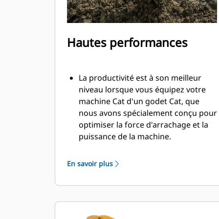
Hautes performances
La productivité est à son meilleur
niveau lorsque vous équipez votre
machine Cat d'un godet Cat, que
nous avons spécialement conçu pour
optimiser la force d'arrachage et la
puissance de la machine.
Le profil d'enveloppe à rayon double
améliore le flux des matières dans le
En savoir plus
godet. Le dégagement de talon accru
garantit que le fond du godet ne
frotte pas, ce qui réduit les coûts
d'entretien.
La consommation de carburant est