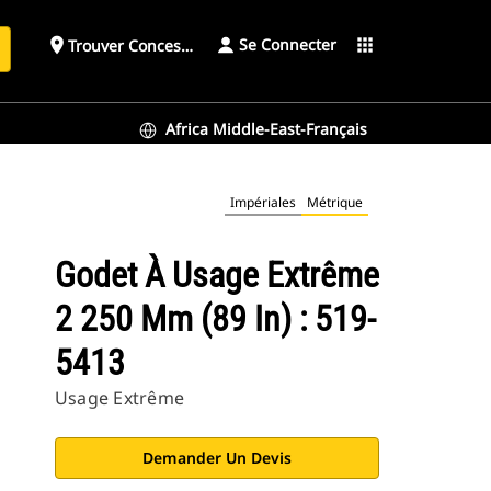
Se Connecter
place
apps
Trouver Concessionnaire
h
Africa Middle-East-Français
Impériales
Métrique
Godet À Usage Extrême
2 250 Mm (89 In) : 519-
5413
Usage Extrême
Demander Un Devis