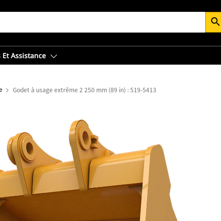
searc
 Et Assistance
e
Godet à usage extrême 2 250 mm (89 in) : 519-5413