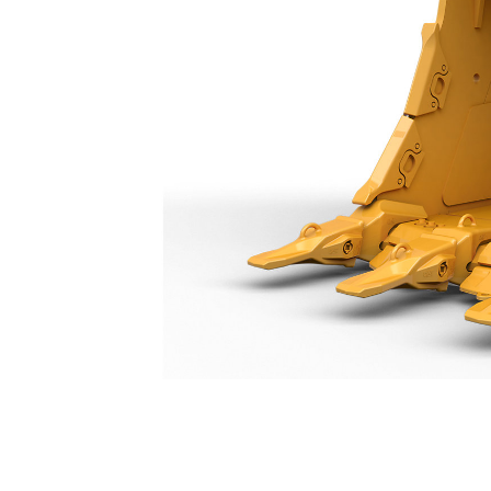
Godet À Usage Extrême 2 250 Mm (89 In) : 519-5413
Ava
Modifier le modèle