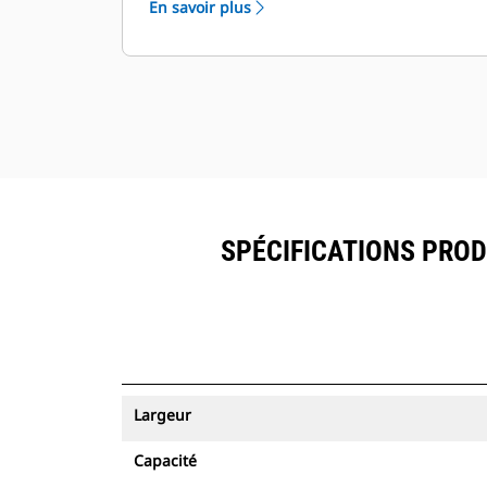
En savoir plus
ressources peuvent être visualisés
®
dans VisionLink
avec les
™
équipements dotés de Product Link
.
Sécurisez vos ressources. Les godets
équipés du système de suivi des
ressources envoient une alerte s'ils
quittent les limites d'un site, faciles à
définir.
SPÉCIFICATIONS PRODU
Largeur
Capacité