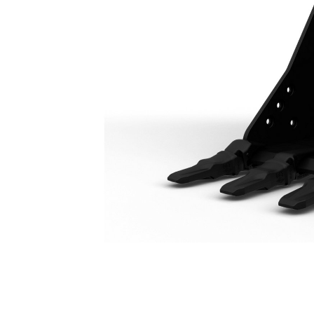
Godet À Usage Normal 2 050 Mm (81 In)
Ava
Modifier le modèle