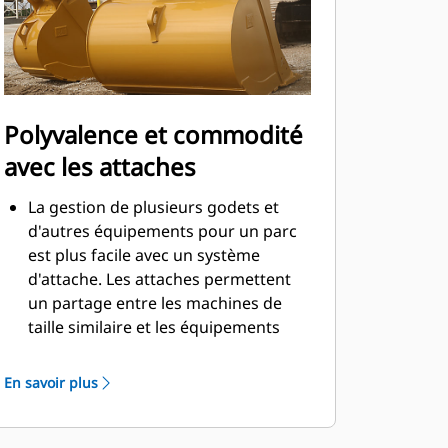
Polyvalence et commodité
avec les attaches
La gestion de plusieurs godets et
d'autres équipements pour un parc
est plus facile avec un système
d'attache. Les attaches permettent
un partage entre les machines de
taille similaire et les équipements
peuvent être changés en quelques
secondes sans quitter la sécurité de
En savoir plus
la cabine.
Les godets pouvant être fixés
directement sur la machine sont