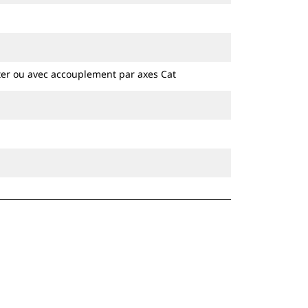
Les attaches spéciales CW sont
disponibles pour toutes les pelles
hydrauliques à chaines et sur pneus.
ter ou avec accouplement par axes Cat