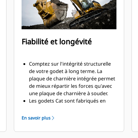
Fiabilité et longévité
Comptez sur l'intégrité structurelle
de votre godet à long terme. La
plaque de charnière intégrée permet
de mieux répartir les forces qu'avec
une plaque de charnière à souder.
Les godets Cat sont fabriqués en
acier haute résistance et sont
résistants à l'abrasion, en particulier
En savoir plus
pour les composants d'usure
excessive.
Protégez les zones d'usure excessive