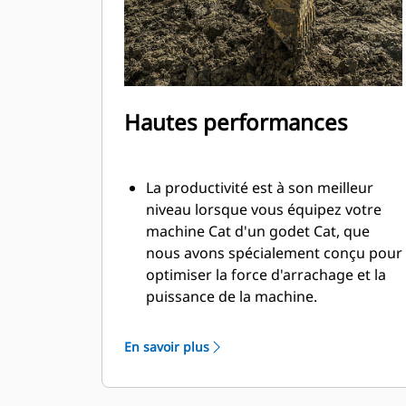
Hautes performances
La productivité est à son meilleur
niveau lorsque vous équipez votre
machine Cat d'un godet Cat, que
nous avons spécialement conçu pour
optimiser la force d'arrachage et la
puissance de la machine.
Le profil d'enveloppe à rayon double
améliore le flux des matières dans le
En savoir plus
godet. Le dégagement de talon accru
garantit que le fond du godet ne
frotte pas, ce qui réduit les coûts