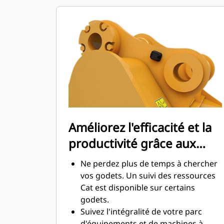
d'entretien.
La consommation de carburant est
maximale lors de l'excavation. Les
godets Cat sont conçus pour creuser
dans les matériaux rapidement afin
d'améliorer l'efficacité de
fonctionnement globale de votre
machine.
Chargez plus de matière plus
rapidement. La forme et les barres
Améliorez l'efficacité et la
latérales du godet permettent une
productivité grâce aux
rétention optimale des matériaux
dans le godet à chaque charge.
technologies Cat Connect
Ne perdez plus de temps à chercher
intégrées
vos godets. Un suivi des ressources
Cat est disponible sur certains
godets.
Suivez l'intégralité de votre parc
d'équipements et de machines à