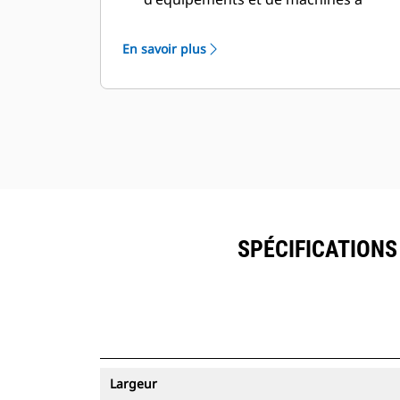
partir d'une seule source. Les godets
équipés du suivi des ressources
En savoir plus
peuvent être visualisés dans
®
VisionLink
avec les équipements
™
dotés de Product Link
.
Sécurisez vos ressources. Les godets
équipés du suivi des ressources
envoient une alerte s'ils quittent les
limites d'un site faciles à définir.
SPÉCIFICATIONS
Largeur