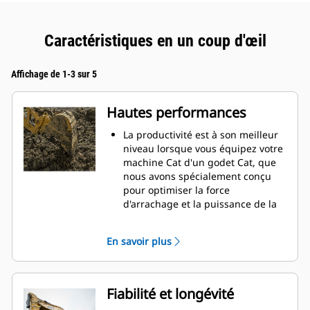
Caractéristiques en un coup d'œil
Affichage de 1-3 sur 5
Hautes performances
La productivité est à son meilleur
niveau lorsque vous équipez votre
machine Cat d'un godet Cat, que
nous avons spécialement conçu
pour optimiser la force
d'arrachage et la puissance de la
machine.
Le profil d'enveloppe à rayon
En savoir plus
double améliore le flux des
matières dans le godet. Le
dégagement de talon accru
garantit que le fond du godet ne
Fiabilité et longévité
frotte pas, ce qui réduit les coûts