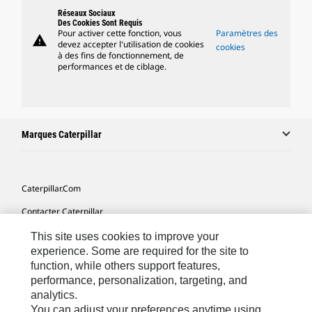
Réseaux Sociaux
Des Cookies Sont Requis
Pour activer cette fonction, vous
Paramètres des
warning
devez accepter l'utilisation de cookies
cookies
à des fins de fonctionnement, de
performances et de ciblage.
Marques Caterpillar
Caterpillar.com
Contacter Caterpillar
Mes Préférences Marketing
This site uses cookies to improve your
experience. Some are required for the site to
Plan Du Site
function, while others support features,
performance, personalization, targeting, and
Cookie Settings
analytics.
Mentions Légales
You can adjust your preferences anytime using