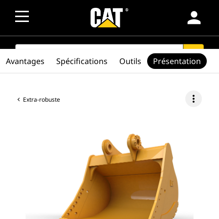
person
SEARCH
search
Avantages
Spécifications
Outils
Présentation
more_vert
Extra-robuste