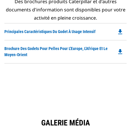
Des brochures produits Caterpillar et d'autres
documents d'information sont disponibles pour votre
activité en pleine croissance.
file_download
Do
Principales Caractéristiques Du Godet À Usage Intensif
P
O
Do
Brochure Des Godets Pour Pelles Pour L'Europe, L'Afrique Et Le
in
file_download
P
Moyen-Orient
a
O
N
in
Ta
a
N
Ta
GALERIE MÉDIA