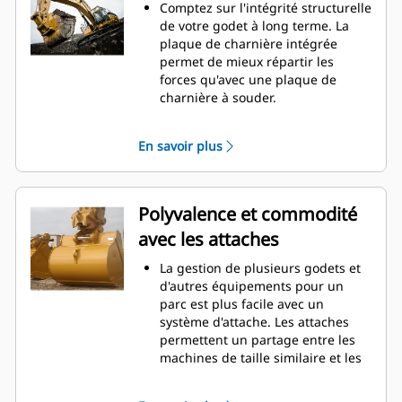
d'entretien.
Comptez sur l'intégrité structurelle
La consommation de carburant est
de votre godet à long terme. La
maximale lors de l'excavation. Les
plaque de charnière intégrée
godets Cat sont conçus pour
permet de mieux répartir les
creuser dans les matériaux
forces qu'avec une plaque de
rapidement afin d'améliorer
charnière à souder.
l'efficacité de fonctionnement
Les godets Cat sont fabriqués en
globale de votre machine.
acier haute résistance et sont
En savoir plus
Chargez plus de matière plus
résistants à l'abrasion, en
rapidement. La forme et les barres
particulier pour les composants
latérales du godet permettent une
d'usure excessive.
rétention optimale des matériaux
Protégez les zones d'usure
Polyvalence et commodité
dans le godet à chaque charge.
excessive les plus importantes de
avec les attaches
votre godet avec les outils
d'attaque du sol Cat
(GET). Les
®
La gestion de plusieurs godets et
protecteurs de longerons et les
d'autres équipements pour un
couteaux latéraux permettent de
parc est plus facile avec un
préserver les pièces du godet qui
système d'attache. Les attaches
entrent en contact et traversent
permettent un partage entre les
les matériaux le plus souvent.
machines de taille similaire et les
Réduisez les coûts d'entretien en
équipements peuvent être
choisissant le bon outil d'attaque
changés en quelques secondes