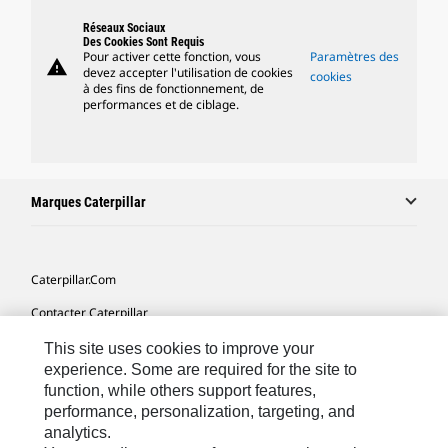
Réseaux Sociaux
Des Cookies Sont Requis
Pour activer cette fonction, vous
Paramètres des
warning
devez accepter l'utilisation de cookies
cookies
à des fins de fonctionnement, de
performances et de ciblage.
Marques Caterpillar
Caterpillar.com
Contacter Caterpillar
Mes Préférences Marketing
This site uses cookies to improve your
experience. Some are required for the site to
Plan Du Site
function, while others support features,
performance, personalization, targeting, and
Cookie Settings
analytics.
Mentions Légales