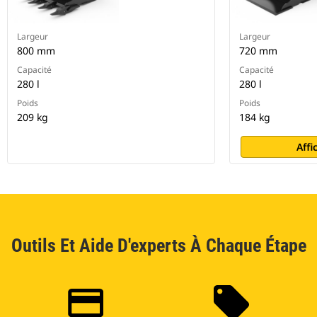
Largeur
Largeur
800 mm
720 mm
Capacité
Capacité
280 l
280 l
Poids
Poids
209 kg
184 kg
Affi
Outils Et Aide D'experts À Chaque Étape