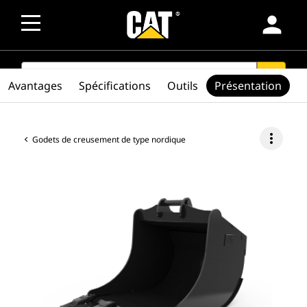
person
SEARCH
search
Avantages
Spécifications
Outils
Présentation
more_vert
Godets de creusement de type nordique