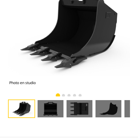
Photo en studio
Vue