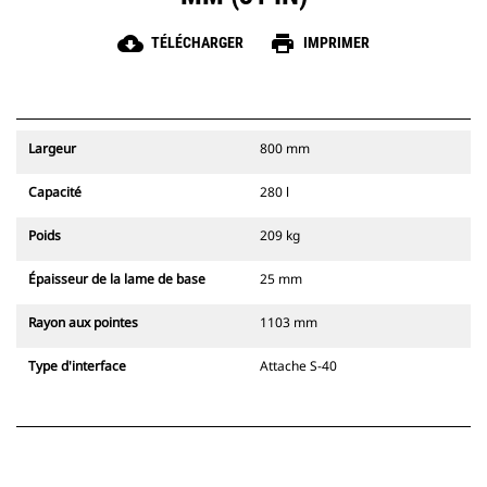
cloud_download
print
TÉLÉCHARGER
IMPRIMER
Largeur
800 mm
Capacité
280 l
Poids
209 kg
Épaisseur de la lame de base
25 mm
Rayon aux pointes
1103 mm
Type d'interface
Attache S-40