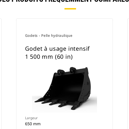
Vous pouvez fixer le godet à usage
intensif directement sur la machine
ou l'utiliser avec une attache à
accouplement par axes Cat ou une
attache spéciale CW.
Godets - Pelle hydraulique
Godet à usage intensif
1 500 mm (60 in)
Largeur
650 mm