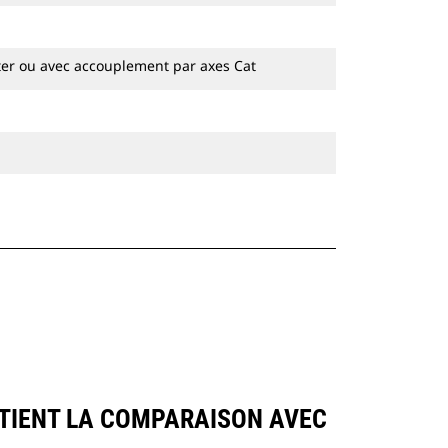
Les attaches spéciales CW sont
disponibles pour toutes les pelles
hydrauliques à chaines et sur pneus.
ter ou avec accouplement par axes Cat
UTIENT LA COMPARAISON AVEC
.