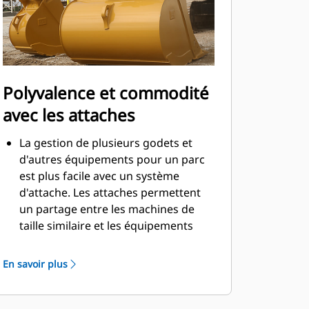
Polyvalence et commodité
avec les attaches
La gestion de plusieurs godets et
d'autres équipements pour un parc
est plus facile avec un système
d'attache. Les attaches permettent
un partage entre les machines de
taille similaire et les équipements
peuvent être changés en quelques
secondes sans quitter la sécurité de
En savoir plus
la cabine.
Les godets pouvant être fixés
directement sur la machine sont