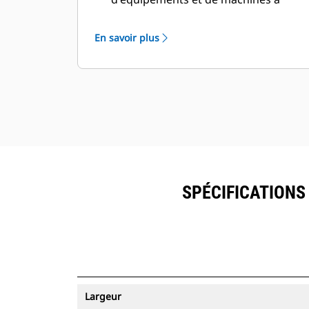
partir d'une seule source. Les godets
équipés du suivi des ressources
En savoir plus
peuvent être visualisés dans
®
VisionLink
avec les équipements
™
dotés de Product Link
.
Sécurisez vos ressources. Les godets
équipés du suivi des ressources
envoient une alerte s'ils quittent les
limites d'un site faciles à définir.
SPÉCIFICATIONS 
Largeur