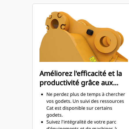
d'entretien.
La consommation de carburant est
maximale lors de l'excavation. Les
godets Cat sont conçus pour creuser
dans les matériaux rapidement afin
d'améliorer l'efficacité de
fonctionnement globale de votre
machine.
Chargez plus de matière plus
rapidement. La forme et les barres
Améliorez l'efficacité et la
latérales du godet permettent une
productivité grâce aux
rétention optimale des matériaux
dans le godet à chaque charge.
technologies Cat Connect
Ne perdez plus de temps à chercher
intégrées
vos godets. Un suivi des ressources
Cat est disponible sur certains
godets.
Suivez l'intégralité de votre parc
d'équipements et de machines à