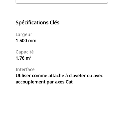
Spécifications Clés
Largeur
1 500 mm
Capacité
1,76 m³
Interface
Utiliser comme attache à claveter ou avec
accouplement par axes Cat
Trouver Concessionnaire
Demander Un Devis