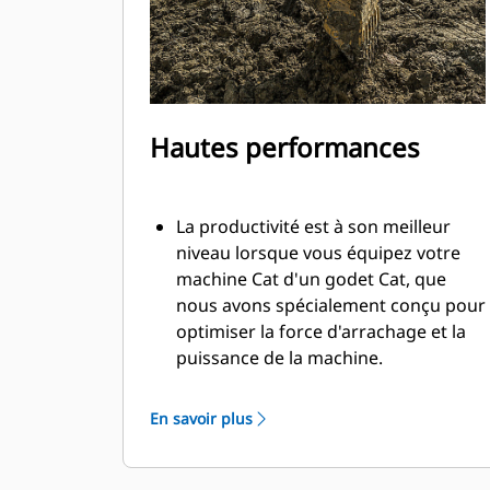
Hautes performances
La productivité est à son meilleur
niveau lorsque vous équipez votre
machine Cat d'un godet Cat, que
nous avons spécialement conçu pour
optimiser la force d'arrachage et la
puissance de la machine.
Le profil d'enveloppe à rayon double
améliore le flux des matières dans le
En savoir plus
godet. Le dégagement de talon accru
garantit que le fond du godet ne
frotte pas, ce qui réduit les coûts