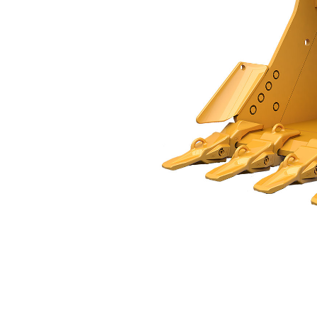
Godet À Usage Intensif 1 500 Mm (60 In)
Ava
Modifier le modèle