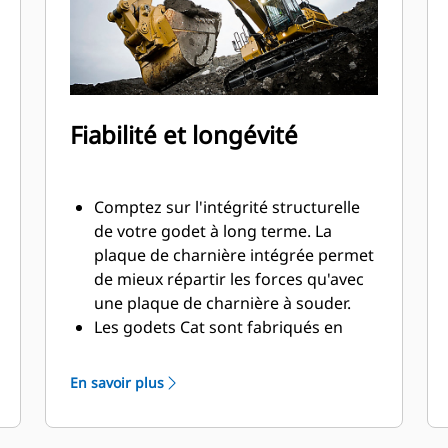
Fiabilité et longévité
Comptez sur l'intégrité structurelle
de votre godet à long terme. La
plaque de charnière intégrée permet
de mieux répartir les forces qu'avec
une plaque de charnière à souder.
Les godets Cat sont fabriqués en
acier haute résistance et sont
résistants à l'abrasion, en particulier
En savoir plus
pour les composants d'usure
excessive.
Protégez les zones d'usure excessive